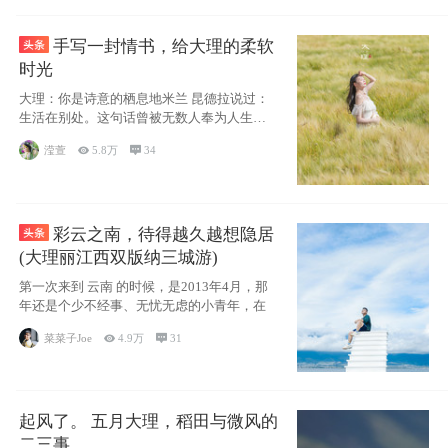
手写一封情书，给大理的柔软
时光
大理：你是诗意的栖息地米兰 昆德拉说过：
生活在别处。这句话曾被无数人奉为人生信
条，并
滢萱

5.8万

34
彩云之南，待得越久越想隐居
(大理丽江西双版纳三城游)
第一次来到 云南 的时候，是2013年4月，那
年还是个少不经事、无忧无虑的小青年，在
菜菜子Joe

4.9万

31
起风了。 五月大理，稻田与微风的
二三事