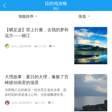
目的地攻略
游记
智能排序
筛选
【晒足迹】背上行囊，去我的梦和
远方——丽江
YoYo_0Q5J9D9F

10.5万

41
大理故事：夏日的大理，像极了宫
崎骏动画里的场景
当夜晚八点的最后一丝光亮泛滥在水面，蔚
蓝时刻的浪漫涌上心间。当炊烟飘渺在苍山
下的田野
YoYo_6C6P2R7V

1.4万

19