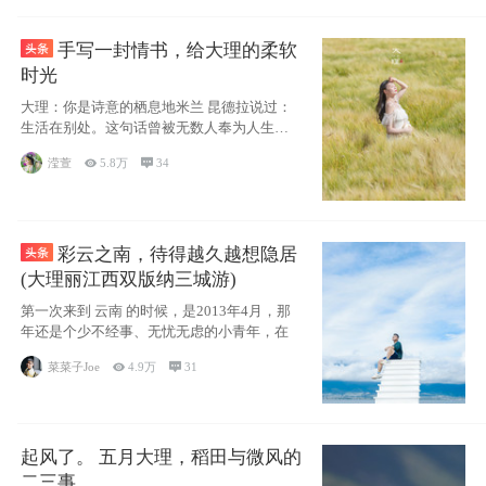
手写一封情书，给大理的柔软
时光
大理：你是诗意的栖息地米兰 昆德拉说过：
生活在别处。这句话曾被无数人奉为人生信
条，并
滢萱

5.8万

34
彩云之南，待得越久越想隐居
(大理丽江西双版纳三城游)
第一次来到 云南 的时候，是2013年4月，那
年还是个少不经事、无忧无虑的小青年，在
菜菜子Joe

4.9万

31
起风了。 五月大理，稻田与微风的
二三事