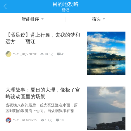
目的地攻略
游记
智能排序
筛选
【晒足迹】背上行囊，去我的梦和
远方——丽江
YoYo_0Q5J9D9F

10.5万

41
大理故事：夏日的大理，像极了宫
崎骏动画里的场景
当夜晚八点的最后一丝光亮泛滥在水面，蔚
蓝时刻的浪漫涌上心间。当炊烟飘渺在苍山
下的田野
YoYo_6C6P2R7V

1.4万

19