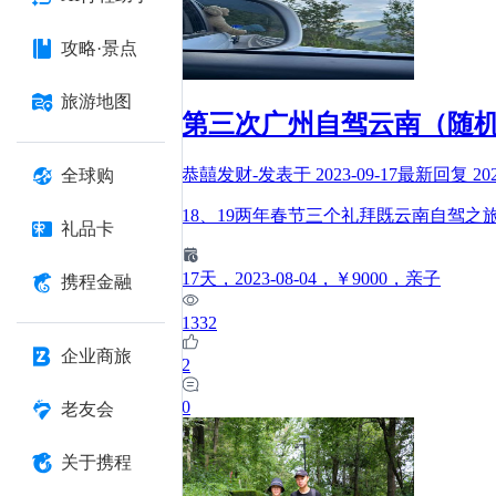
攻略·景点
旅游地图
第三次广州自驾云南（随
恭囍发财-
发表于
2023-09-17
最新回复
20
全球购
18、19两年春节三个礼拜既云南自驾
礼品卡
17
天
，2023-08-04
，￥9000
，亲子
携程金融
1332
企业商旅
2
0
老友会
关于携程