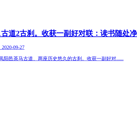
1古道2古刹。收获一副好对联：读书随处净
复
2020-09-27
条凤阳邑茶马古道、两座历史悠久的古刹。收获一副好对
......