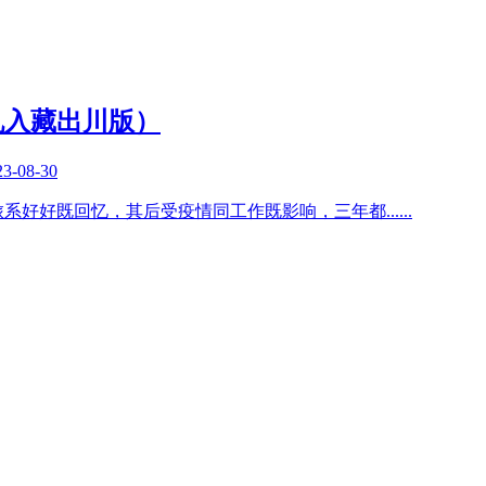
机入藏出川版）
23-08-30
之旅系好好既回忆，其后受疫情同工作既影响，三年都
......