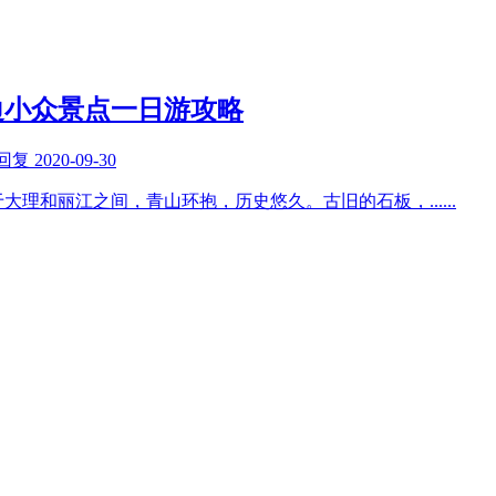
边小众景点一日游攻略
回复
2020-09-30
于大理和丽江之间，青山环抱，历史悠久。古旧的石板，
......