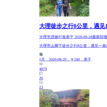
大理徒步之行8公里，遇见
大理无违旅行
发表于
2020-09-28
最新回
大理苍山脚下徒步之行8公里，遇见一
1
天
，2020-08-29
，￥100
，亲子
4879
26
23