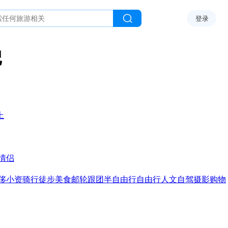
登录
记
上
情侣
侈
小资
骑行
徒步
美食
邮轮
跟团
半自由行
自由行
人文
自驾
摄影
购物