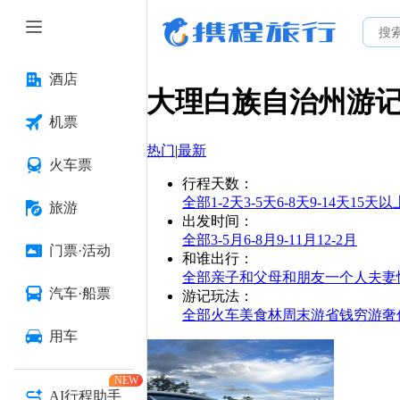
酒店
大理白族自治州
游
机票
热门
|
最新
火车票
行程天数
：
全部
1-2天
3-5天
6-8天
9-14天
15天以
旅游
出发时间
：
全部
3-5月
6-8月
9-11月
12-2月
门票·活动
和谁出行
：
全部
亲子
和父母
和朋友
一个人
夫妻
汽车·船票
游记玩法
：
全部
火车
美食林
周末游
省钱
穷游
奢
用车
NEW
AI行程助手