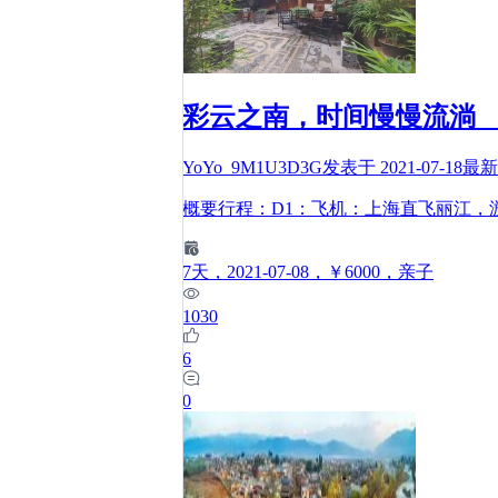
彩云之南，时间慢慢流淌 
YoYo_9M1U3D3G
发表于
2021-07-18
最
概要行程：D1：飞机：上海直飞丽江，
7
天
，2021-07-08
，￥6000
，亲子
1030
6
0