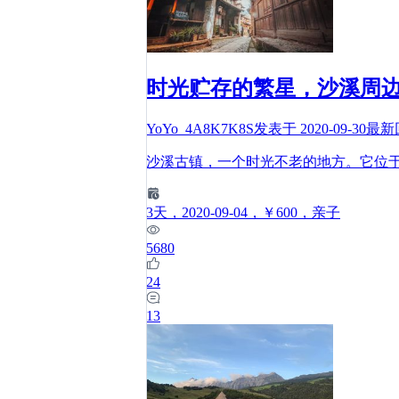
时光贮存的繁星，沙溪周
YoYo_4A8K7K8S
发表于
2020-09-30
最新
沙溪古镇，一个时光不老的地方。它位
3
天
，2020-09-04
，￥600
，亲子
5680
24
13