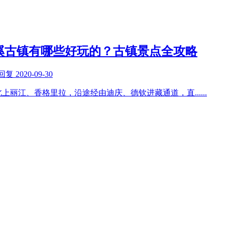
溪古镇有哪些好玩的？古镇景点全攻略
回复
2020-09-30
北上丽江、香格里拉，沿途经由迪庆、德钦进藏通道，直
......