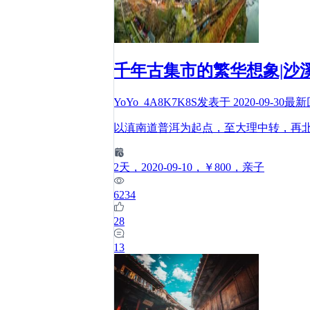
千年古集市的繁华想象|沙
YoYo_4A8K7K8S
发表于
2020-09-30
最新
以滇南道普洱为起点，至大理中转，再
2
天
，2020-09-10
，￥800
，亲子
6234
28
13