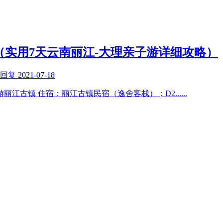
（实用7天云南丽江-大理亲子游详细攻略）
新回复
2021-07-18
游丽江古镇 住宿：丽江古镇民宿（逸舍客栈）；D2
......