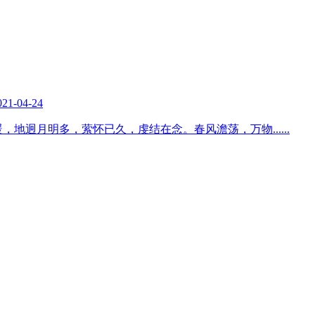
021-04-24
暖，地迥月明多，萦怀已久，虔结在念。春风澹荡，万物
......