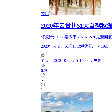
实用
2020年云贵川51天自驾秋
轩尼诗@1963
发表于
2020-12-20
最新回
2020年云贵川51天自驾秋游记，分10
51
天
，2020-10-09
，￥15000
，夫妻
629
5
1