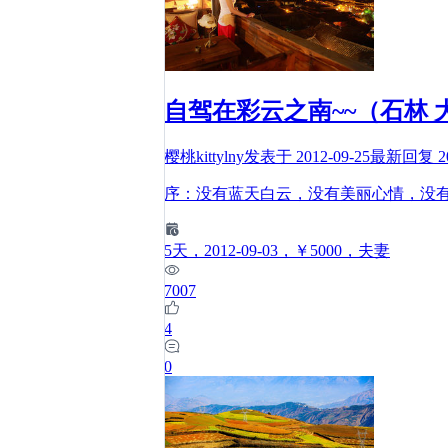
自驾在彩云之南~~（石林 
樱桃kittylny
发表于
2012-09-25
最新回复
2
序：没有蓝天白云，没有美丽心情，没有
5
天
，2012-09-03
，￥5000
，夫妻
7007
4
0