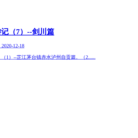
游记（7）--剑川篇
复
2020-12-18
篇：（1）--芷江茅台镇赤水泸州自贡篇。（2
......