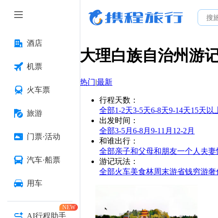
酒店
大理白族自治州
游
机票
热门
|
最新
火车票
行程天数
：
全部
1-2天
3-5天
6-8天
9-14天
15天以
旅游
出发时间
：
全部
3-5月
6-8月
9-11月
12-2月
门票·活动
和谁出行
：
全部
亲子
和父母
和朋友
一个人
夫妻
汽车·船票
游记玩法
：
全部
火车
美食林
周末游
省钱
穷游
奢
用车
NEW
AI行程助手