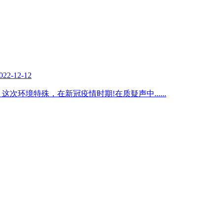
022-12-12
班机，这次环境特殊，在新冠疫情时期!在质疑声中
......