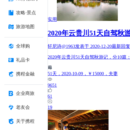
攻略·景点
实用
旅游地图
2020年云贵川51天自驾
全球购
轩尼诗@1963
发表于
2020-12-20
最新回
2020年云贵川51天自驾秋游记，分10
礼品卡
51
天
，2020-10-09
，￥15000
，夫妻
携程金融
9651
企业商旅
61
19
老友会
关于携程