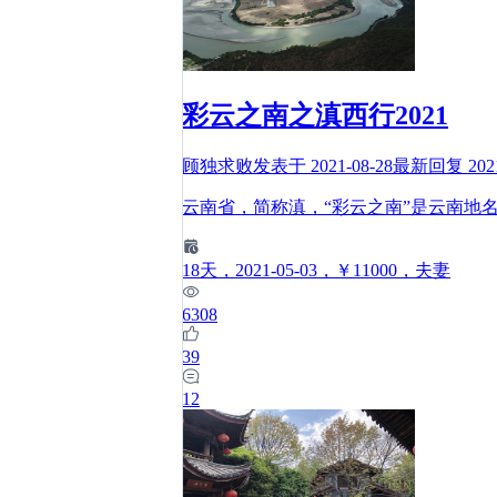
彩云之南之滇西行2021
顾独求败
发表于
2021-08-28
最新回复
202
云南省，简称滇，“彩云之南”是云南地
18
天
，2021-05-03
，￥11000
，夫妻
6308
39
12