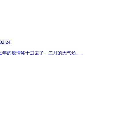
02-24
三年的疫情终于过去了，二月的天气还
......