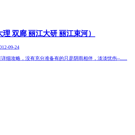
大理 双廊 丽江大研 丽江束河）
012-09-24
详细攻略，没有充分准备有的只是阴雨相伴，淡淡忧伤--
......