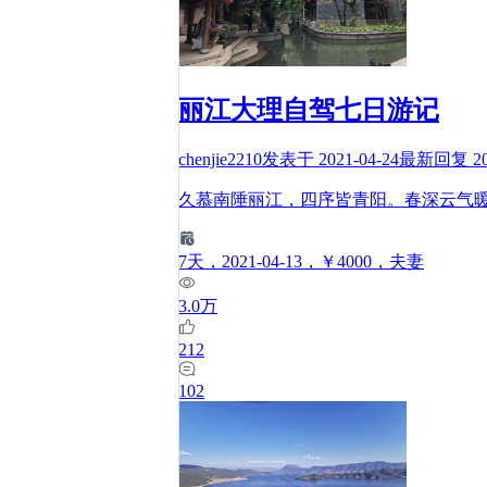
丽江大理自驾七日游记
chenjie2210
发表于
2021-04-24
最新回复
2
久慕南陲丽江，四序皆青阳。春深云气
7
天
，2021-04-13
，￥4000
，夫妻
3.0万
212
102