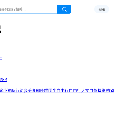
登录
记
上
情侣
侈
小资
骑行
徒步
美食
邮轮
跟团
半自由行
自由行
人文
自驾
摄影
购物