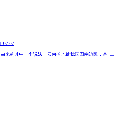
1-07-07
名由来的其中一个说法。云南省地处我国西南边陲，是
......