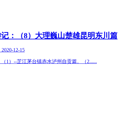
秋游记：（8）大理巍山楚雄昆明东川篇
复
2020-12-15
篇：（1）--芷江茅台镇赤水泸州自贡篇。（2
......