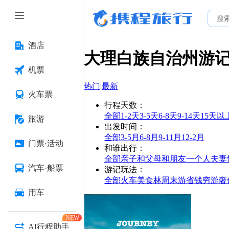
酒店
大理白族自治州
游
机票
热门
|
最新
火车票
行程天数
：
全部
1-2天
3-5天
6-8天
9-14天
15天以
旅游
出发时间
：
全部
3-5月
6-8月
9-11月
12-2月
门票·活动
和谁出行
：
全部
亲子
和父母
和朋友
一个人
夫妻
汽车·船票
游记玩法
：
全部
火车
美食林
周末游
省钱
穷游
奢
用车
NEW
AI行程助手