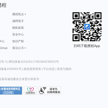
携程
携程热点
诚聘英才
隐私政策
安全中心
中心
知识产权
扫码下载携程App
 Group
算法公示
0号-3
|
网信算备310105117481904230015号
食备1050001号
|
旅游度假资质
|
平台信息
|
资质与规则
站落实诚信建设主体责任承诺书