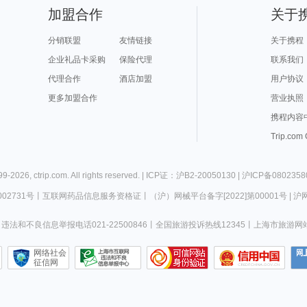
加盟合作
关于
分销联盟
友情链接
关于携程
企业礼品卡采购
保险代理
联系我们
代理合作
酒店加盟
用户协议
更多加盟合作
营业执照
携程内容
Trip.com
99-
2026
,
ctrip.com
. All rights reserved. |
ICP证：沪B2-20050130
|
沪ICP备0802358
02731号
丨
互联网药品信息服务资格证
丨
（沪）网械平台备字[2022]第00001号
|
沪网
违法和不良信息举报电话021-22500846
丨
全国旅游投诉热线12345
丨
上海市旅游网
网络社会
征信网