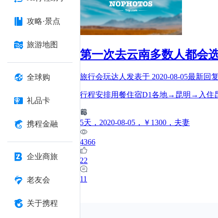
攻略·景点
旅游地图
第一次去云南多数人都会
旅行会玩达人
发表于
2020-08-05
最新回
全球购
行程安排用餐住宿D1各地→昆明→入住
礼品卡
5
天
，2020-08-05
，￥1300
，夫妻
携程金融
4366
企业商旅
22
11
老友会
关于携程