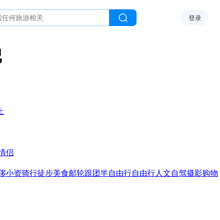
登录
记
上
情侣
侈
小资
骑行
徒步
美食
邮轮
跟团
半自由行
自由行
人文
自驾
摄影
购物