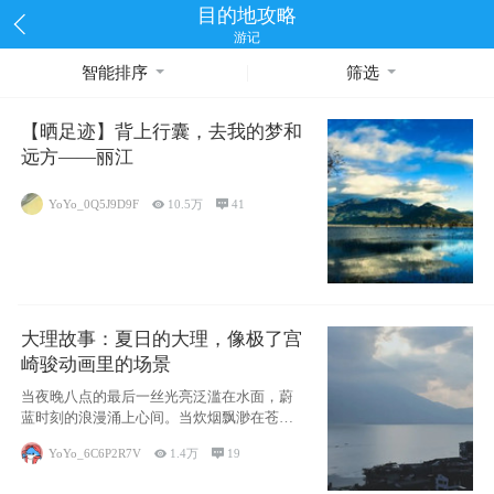
目的地攻略
游记
智能排序
筛选
【晒足迹】背上行囊，去我的梦和
远方——丽江
YoYo_0Q5J9D9F

10.5万

41
大理故事：夏日的大理，像极了宫
崎骏动画里的场景
当夜晚八点的最后一丝光亮泛滥在水面，蔚
蓝时刻的浪漫涌上心间。当炊烟飘渺在苍山
下的田野
YoYo_6C6P2R7V

1.4万

19