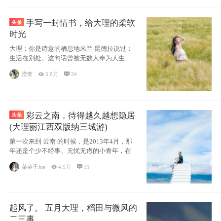
手写一封情书，给大理的柔软
时光
大理：你是诗意的栖息地米兰 昆德拉说过：
生活在别处。这句话曾被无数人奉为人生信
条，并
滢萱

5.8万

34
彩云之南，待得越久越想隐居
(大理丽江西双版纳三城游)
第一次来到 云南 的时候，是2013年4月，那
年还是个少不经事、无忧无虑的小青年，在
菜菜子Joe

4.9万

31
起风了。 五月大理，稻田与微风的
二三事