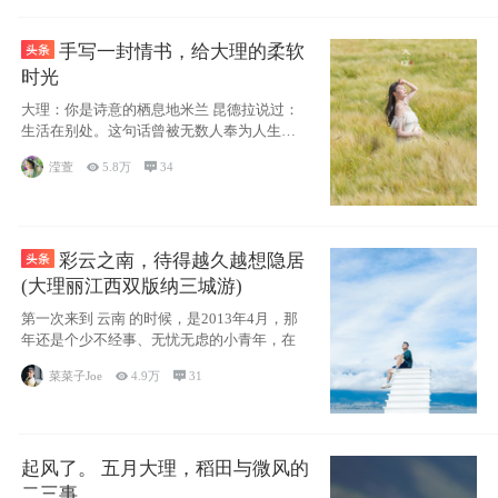
手写一封情书，给大理的柔软
时光
大理：你是诗意的栖息地米兰 昆德拉说过：
生活在别处。这句话曾被无数人奉为人生信
条，并
滢萱

5.8万

34
彩云之南，待得越久越想隐居
(大理丽江西双版纳三城游)
第一次来到 云南 的时候，是2013年4月，那
年还是个少不经事、无忧无虑的小青年，在
菜菜子Joe

4.9万

31
起风了。 五月大理，稻田与微风的
二三事