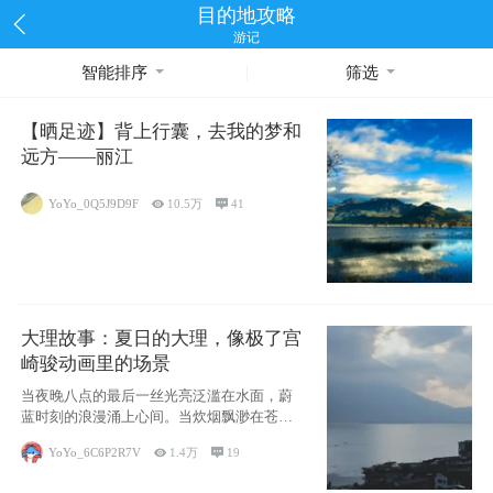
目的地攻略
游记
智能排序
筛选
【晒足迹】背上行囊，去我的梦和
远方——丽江
YoYo_0Q5J9D9F

10.5万

41
大理故事：夏日的大理，像极了宫
崎骏动画里的场景
当夜晚八点的最后一丝光亮泛滥在水面，蔚
蓝时刻的浪漫涌上心间。当炊烟飘渺在苍山
下的田野
YoYo_6C6P2R7V

1.4万

19