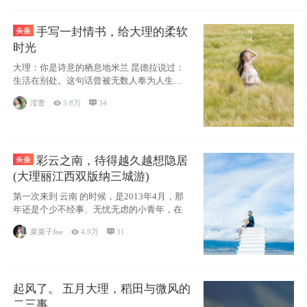
手写一封情书，给大理的柔软
时光
大理：你是诗意的栖息地米兰 昆德拉说过：
生活在别处。这句话曾被无数人奉为人生信
条，并
滢萱

5.8万

34
彩云之南，待得越久越想隐居
(大理丽江西双版纳三城游)
第一次来到 云南 的时候，是2013年4月，那
年还是个少不经事、无忧无虑的小青年，在
菜菜子Joe

4.9万

31
起风了。 五月大理，稻田与微风的
二三事