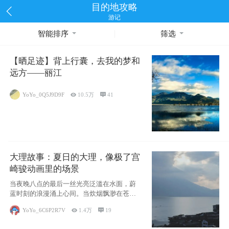
目的地攻略
游记
智能排序
筛选
【晒足迹】背上行囊，去我的梦和
远方——丽江
YoYo_0Q5J9D9F

10.5万

41
大理故事：夏日的大理，像极了宫
崎骏动画里的场景
当夜晚八点的最后一丝光亮泛滥在水面，蔚
蓝时刻的浪漫涌上心间。当炊烟飘渺在苍山
下的田野
YoYo_6C6P2R7V

1.4万

19