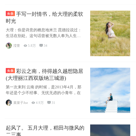
手写一封情书，给大理的柔软
时光
大理：你是诗意的栖息地米兰 昆德拉说过：
生活在别处。这句话曾被无数人奉为人生信
条，并
滢萱

5.8万

34
彩云之南，待得越久越想隐居
(大理丽江西双版纳三城游)
第一次来到 云南 的时候，是2013年4月，那
年还是个少不经事、无忧无虑的小青年，在
菜菜子Joe

4.9万

31
起风了。 五月大理，稻田与微风的
二三事