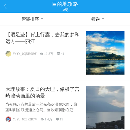
目的地攻略
游记
智能排序
筛选
【晒足迹】背上行囊，去我的梦和
远方——丽江
YoYo_0Q5J9D9F

10.5万

41
大理故事：夏日的大理，像极了宫
崎骏动画里的场景
当夜晚八点的最后一丝光亮泛滥在水面，蔚
蓝时刻的浪漫涌上心间。当炊烟飘渺在苍山
下的田野
YoYo_6C6P2R7V

1.4万

19