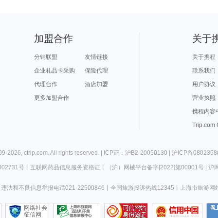
加盟合作
关于
分销联盟
友情链接
关于携程
企业礼品卡采购
保险代理
联系我们
代理合作
酒店加盟
用户协议
更多加盟合作
营业执照
携程内容
Trip.com
99-
2026
,
ctrip.com
. All rights reserved. |
ICP证：沪B2-20050130
|
沪ICP备0802358
02731号
丨
互联网药品信息服务资格证
丨
（沪）网械平台备字[2022]第00001号
|
沪网
违法和不良信息举报电话021-22500846
丨
全国旅游投诉热线12345
丨
上海市旅游网
网络社会
征信网