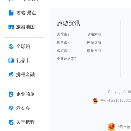
攻略·景点
旅游资讯
旅游地图
宾馆索引
攻略索引
机票索引
网站导航
全球购
旅游索引
邮轮索引
企业差旅索引
礼品卡
携程金融
Copyright©
19
企业商旅
沪公网备310105020
老友会
关于携程
上海市监