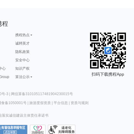
携程
携程热点
诚聘英才
隐私政策
安全中心
中心
知识产权
扫码下载携程App
 Group
算法公示
0号-3
|
网信算备310105117481904230015号
食备1050001号
|
旅游度假资质
|
平台信息
|
资质与规则
站落实诚信建设主体责任承诺书