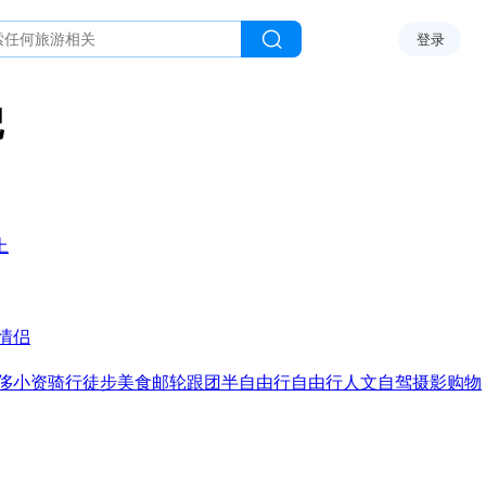
登录
记
上
情侣
侈
小资
骑行
徒步
美食
邮轮
跟团
半自由行
自由行
人文
自驾
摄影
购物