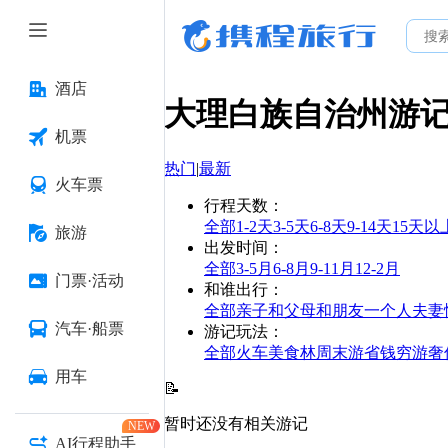
酒店
大理白族自治州
游
机票
热门
|
最新
火车票
行程天数
：
全部
1-2天
3-5天
6-8天
9-14天
15天以
旅游
出发时间
：
全部
3-5月
6-8月
9-11月
12-2月
门票·活动
和谁出行
：
全部
亲子
和父母
和朋友
一个人
夫妻
汽车·船票
游记玩法
：
全部
火车
美食林
周末游
省钱
穷游
奢
用车
📝
暂时还没有相关游记
NEW
AI行程助手