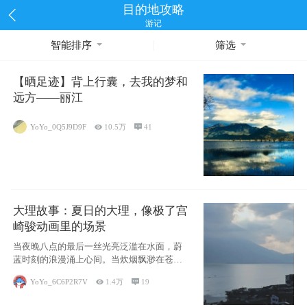
目的地攻略
游记
智能排序
筛选
【晒足迹】背上行囊，去我的梦和
远方——丽江
YoYo_0Q5J9D9F

10.5万

41
大理故事：夏日的大理，像极了宫
崎骏动画里的场景
当夜晚八点的最后一丝光亮泛滥在水面，蔚
蓝时刻的浪漫涌上心间。当炊烟飘渺在苍山
下的田野
YoYo_6C6P2R7V

1.4万

19