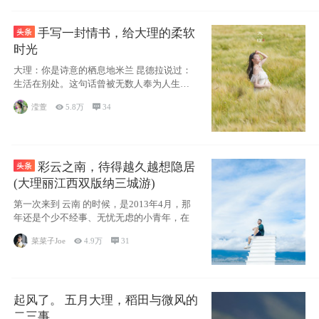
手写一封情书，给大理的柔软
时光
大理：你是诗意的栖息地米兰 昆德拉说过：
生活在别处。这句话曾被无数人奉为人生信
条，并
滢萱

5.8万

34
彩云之南，待得越久越想隐居
(大理丽江西双版纳三城游)
第一次来到 云南 的时候，是2013年4月，那
年还是个少不经事、无忧无虑的小青年，在
菜菜子Joe

4.9万

31
起风了。 五月大理，稻田与微风的
二三事