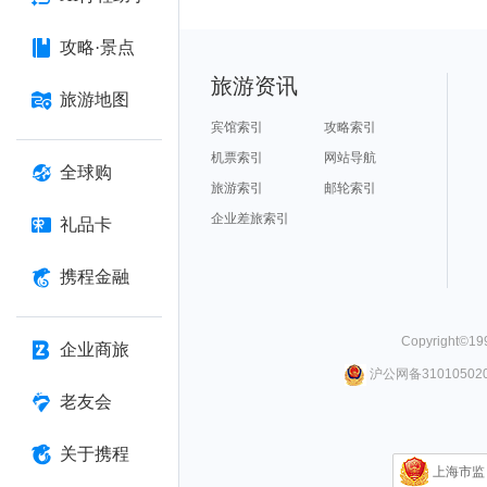
攻略·景点
旅游资讯
旅游地图
宾馆索引
攻略索引
机票索引
网站导航
全球购
旅游索引
邮轮索引
企业差旅索引
礼品卡
携程金融
Copyright©
19
企业商旅
沪公网备310105020
老友会
关于携程
上海市监