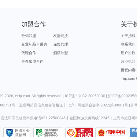
加盟合作
关于
分销联盟
友情链接
关于携程
企业礼品卡采购
保险代理
联系我们
代理合作
酒店加盟
用户协议
更多加盟合作
营业执照
携程内容
Trip.com
99-
2026
,
ctrip.com
. All rights reserved. |
ICP证：沪B2-20050130
|
沪ICP备0802358
02731号
丨
互联网药品信息服务资格证
丨
（沪）网械平台备字[2022]第00001号
|
沪网
违法和不良信息举报电话021-22500846
丨
全国旅游投诉热线12345
丨
上海市旅游网
网络社会
征信网