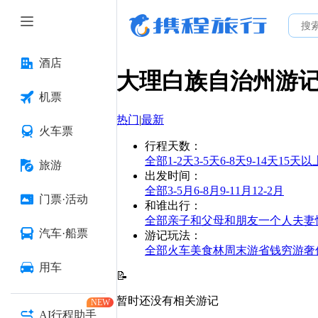
酒店
大理白族自治州
游
机票
热门
|
最新
火车票
行程天数
：
全部
1-2天
3-5天
6-8天
9-14天
15天以
旅游
出发时间
：
全部
3-5月
6-8月
9-11月
12-2月
门票·活动
和谁出行
：
全部
亲子
和父母
和朋友
一个人
夫妻
汽车·船票
游记玩法
：
全部
火车
美食林
周末游
省钱
穷游
奢
用车
📝
暂时还没有相关游记
NEW
AI行程助手