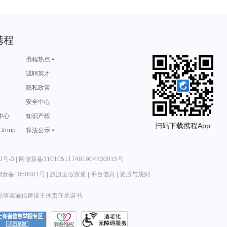
携程
携程热点
诚聘英才
隐私政策
安全中心
中心
知识产权
扫码下载携程App
 Group
算法公示
0号-3
|
网信算备310105117481904230015号
食备1050001号
|
旅游度假资质
|
平台信息
|
资质与规则
站落实诚信建设主体责任承诺书