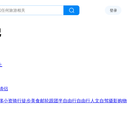
登录
记
上
情侣
侈
小资
骑行
徒步
美食
邮轮
跟团
半自由行
自由行
人文
自驾
摄影
购物