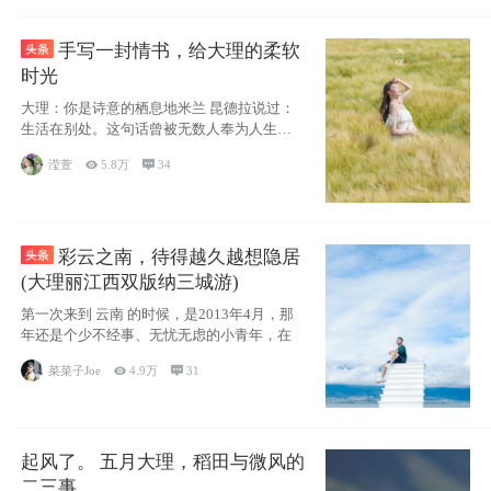
手写一封情书，给大理的柔软
时光
大理：你是诗意的栖息地米兰 昆德拉说过：
生活在别处。这句话曾被无数人奉为人生信
条，并
滢萱

5.8万

34
彩云之南，待得越久越想隐居
(大理丽江西双版纳三城游)
第一次来到 云南 的时候，是2013年4月，那
年还是个少不经事、无忧无虑的小青年，在
菜菜子Joe

4.9万

31
起风了。 五月大理，稻田与微风的
二三事