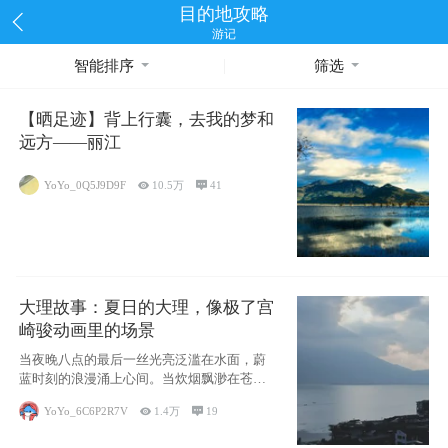
目的地攻略
游记
智能排序
筛选
【晒足迹】背上行囊，去我的梦和
远方——丽江
YoYo_0Q5J9D9F

10.5万

41
大理故事：夏日的大理，像极了宫
崎骏动画里的场景
当夜晚八点的最后一丝光亮泛滥在水面，蔚
蓝时刻的浪漫涌上心间。当炊烟飘渺在苍山
下的田野
YoYo_6C6P2R7V

1.4万

19