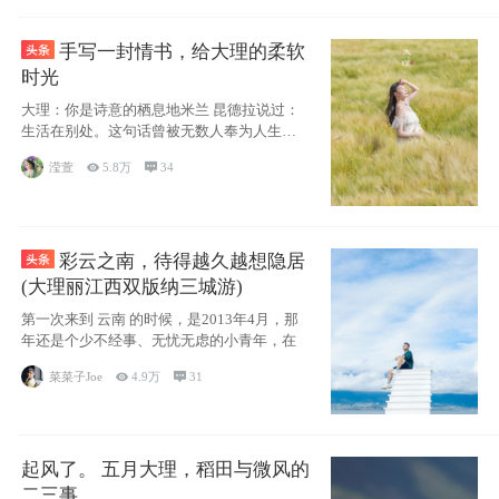
手写一封情书，给大理的柔软
时光
大理：你是诗意的栖息地米兰 昆德拉说过：
生活在别处。这句话曾被无数人奉为人生信
条，并
滢萱

5.8万

34
彩云之南，待得越久越想隐居
(大理丽江西双版纳三城游)
第一次来到 云南 的时候，是2013年4月，那
年还是个少不经事、无忧无虑的小青年，在
菜菜子Joe

4.9万

31
起风了。 五月大理，稻田与微风的
二三事