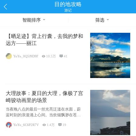
目的地攻略
游记
智能排序
筛选
【晒足迹】背上行囊，去我的梦和
远方——丽江
YoYo_0Q5J9D9F

10.5万

41
大理故事：夏日的大理，像极了宫
崎骏动画里的场景
当夜晚八点的最后一丝光亮泛滥在水面，蔚
蓝时刻的浪漫涌上心间。当炊烟飘渺在苍山
下的田野
YoYo_6C6P2R7V

1.4万

19