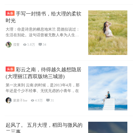
手写一封情书，给大理的柔软
时光
大理：你是诗意的栖息地米兰 昆德拉说过：
生活在别处。这句话曾被无数人奉为人生信
条，并
滢萱

5.8万

34
彩云之南，待得越久越想隐居
(大理丽江西双版纳三城游)
第一次来到 云南 的时候，是2013年4月，那
年还是个少不经事、无忧无虑的小青年，在
菜菜子Joe

4.9万

31
起风了。 五月大理，稻田与微风的
二三事