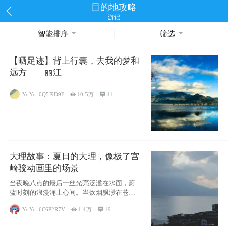
目的地攻略
游记
智能排序
筛选
【晒足迹】背上行囊，去我的梦和
远方——丽江
YoYo_0Q5J9D9F

10.5万

41
大理故事：夏日的大理，像极了宫
崎骏动画里的场景
当夜晚八点的最后一丝光亮泛滥在水面，蔚
蓝时刻的浪漫涌上心间。当炊烟飘渺在苍山
下的田野
YoYo_6C6P2R7V

1.4万

19