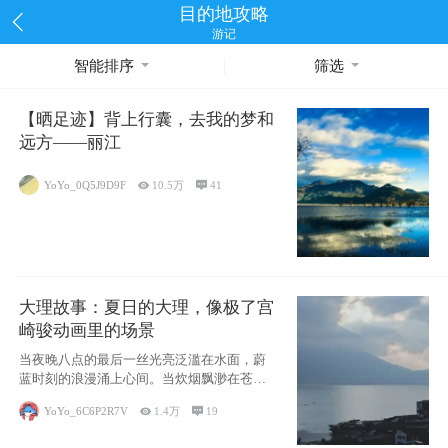
目的地攻略
游记
智能排序
筛选
【晒足迹】背上行囊，去我的梦和
远方——丽江
YoYo_0Q5J9D9F

10.5万

41
大理故事：夏日的大理，像极了宫
崎骏动画里的场景
当夜晚八点的最后一丝光亮泛滥在水面，蔚
蓝时刻的浪漫涌上心间。当炊烟飘渺在苍山
下的田野
YoYo_6C6P2R7V

1.4万

19