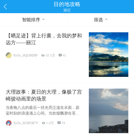
目的地攻略
游记
智能排序
筛选
【晒足迹】背上行囊，去我的梦和
远方——丽江
YoYo_0Q5J9D9F

10.5万

41
大理故事：夏日的大理，像极了宫
崎骏动画里的场景
当夜晚八点的最后一丝光亮泛滥在水面，蔚
蓝时刻的浪漫涌上心间。当炊烟飘渺在苍山
下的田野
YoYo_6C6P2R7V

1.4万

19