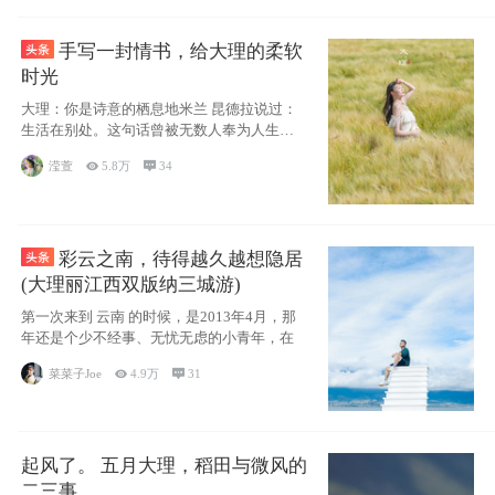
手写一封情书，给大理的柔软
时光
大理：你是诗意的栖息地米兰 昆德拉说过：
生活在别处。这句话曾被无数人奉为人生信
条，并
滢萱

5.8万

34
彩云之南，待得越久越想隐居
(大理丽江西双版纳三城游)
第一次来到 云南 的时候，是2013年4月，那
年还是个少不经事、无忧无虑的小青年，在
菜菜子Joe

4.9万

31
起风了。 五月大理，稻田与微风的
二三事