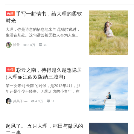
手写一封情书，给大理的柔软
时光
大理：你是诗意的栖息地米兰 昆德拉说过：
生活在别处。这句话曾被无数人奉为人生信
条，并
滢萱

5.8万

34
彩云之南，待得越久越想隐居
(大理丽江西双版纳三城游)
第一次来到 云南 的时候，是2013年4月，那
年还是个少不经事、无忧无虑的小青年，在
菜菜子Joe

4.9万

31
起风了。 五月大理，稻田与微风的
二三事