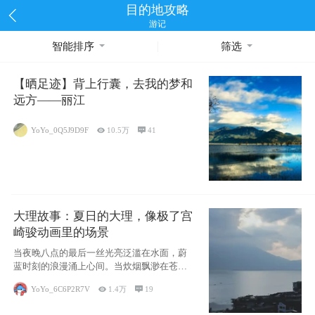
目的地攻略
游记
智能排序
筛选
【晒足迹】背上行囊，去我的梦和
远方——丽江
YoYo_0Q5J9D9F

10.5万

41
大理故事：夏日的大理，像极了宫
崎骏动画里的场景
当夜晚八点的最后一丝光亮泛滥在水面，蔚
蓝时刻的浪漫涌上心间。当炊烟飘渺在苍山
下的田野
YoYo_6C6P2R7V

1.4万

19