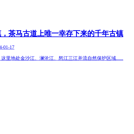
镇，茶马古道上唯一幸存下来的千年古镇
4-01-17
。这里地处金沙江、澜沧江、怒江三江并流自然保护区域
......