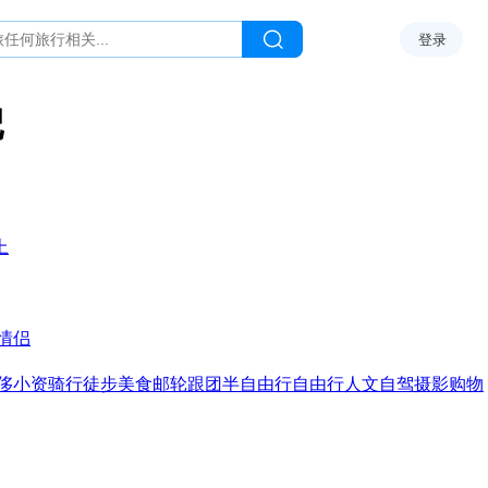
登录
记
上
情侣
侈
小资
骑行
徒步
美食
邮轮
跟团
半自由行
自由行
人文
自驾
摄影
购物