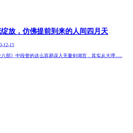
花绽放，仿佛提前到来的人间四月天
0-12-15
龙八部》中段誉的这么容易误入无量剑湖宫，其实从大理
......