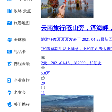
攻略·景点
旅游地图
云南旅行|苍山旁，洱海畔
旅游狂魔夏夏夏
发表于
2021-04-22
最新
全球购
“如果你对生活不满意，不如向西去大理
礼品卡
2
天
，2021-01-16
，￥2000
，和朋友
携程金融
5.8万
企业商旅
29
老友会
11
关于携程