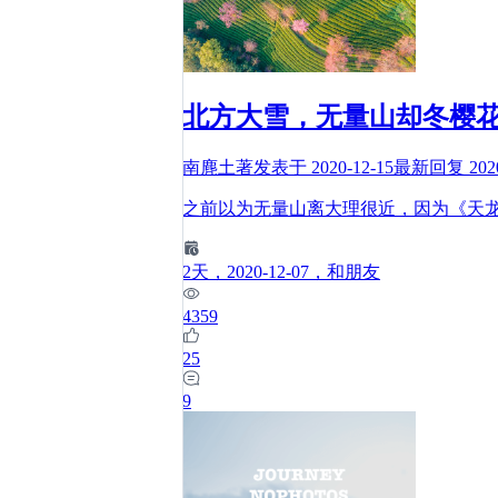
北方大雪，无量山却冬樱
南麂土著
发表于
2020-12-15
最新回复
202
之前以为无量山离大理很近，因为《天
2
天
，2020-12-07
，和朋友
4359
25
9