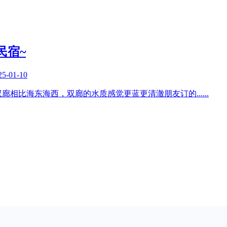
民宿~
25-01-10
双廊相比海东海西，双廊的水质感觉更蓝更清澈朋友订的
......