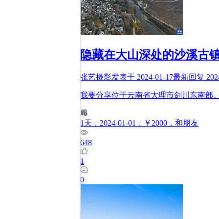
隐藏在大山深处的沙溪古
张艺摄影
发表于
2024-01-17
最新回复
202
我要分享位于云南省大理市剑川东南部
1
天
，2024-01-01
，￥2000
，和朋友
648
1
0