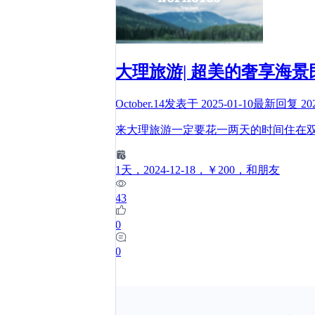
大理旅游| 超美的奢享海景
October.14
发表于
2025-01-10
最新回复
20
来大理旅游一定要花一两天的时间住在
1
天
，2024-12-18
，￥200
，和朋友
43
0
0