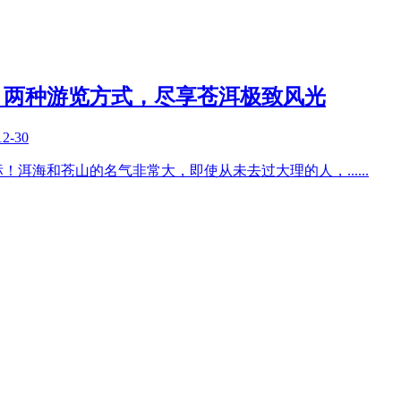
，两种游览方式，尽享苍洱极致风光
12-30
标！洱海和苍山的名气非常大，即使从未去过大理的人，
......