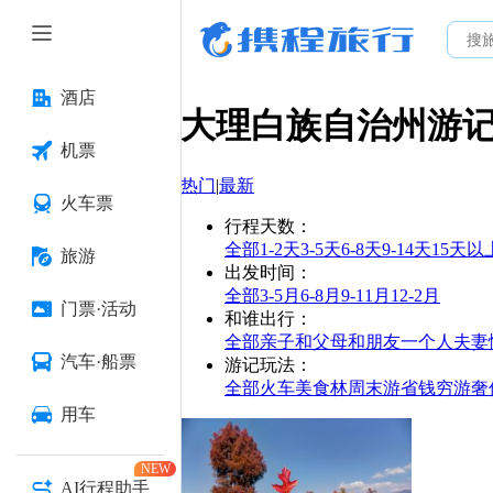
酒店
大理白族自治州
游
机票
热门
|
最新
火车票
行程天数
：
全部
1-2天
3-5天
6-8天
9-14天
15天以
旅游
出发时间
：
全部
3-5月
6-8月
9-11月
12-2月
门票·活动
和谁出行
：
全部
亲子
和父母
和朋友
一个人
夫妻
汽车·船票
游记玩法
：
全部
火车
美食林
周末游
省钱
穷游
奢
用车
NEW
AI行程助手