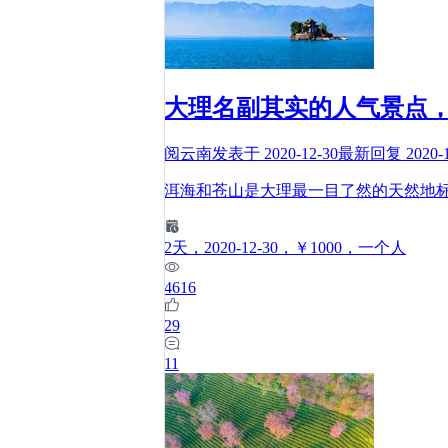
大理名副其实的人气景点
阅云南
发表于
2020-12-30
最新回复
2020-
洱海和苍山是大理最一目了然的天然地
2
天
，2020-12-30
，￥1000
，一个人
4616
29
11