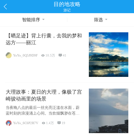
目的地攻略
游记
智能排序
筛选
【晒足迹】背上行囊，去我的梦和
远方——丽江
YoYo_0Q5J9D9F

10.5万

41
大理故事：夏日的大理，像极了宫
崎骏动画里的场景
当夜晚八点的最后一丝光亮泛滥在水面，蔚
蓝时刻的浪漫涌上心间。当炊烟飘渺在苍山
下的田野
YoYo_6C6P2R7V

1.4万

19