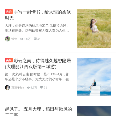
手写一封情书，给大理的柔软
时光
大理：你是诗意的栖息地米兰 昆德拉说过：
生活在别处。这句话曾被无数人奉为人生信
条，并
滢萱

5.8万

34
彩云之南，待得越久越想隐居
(大理丽江西双版纳三城游)
第一次来到 云南 的时候，是2013年4月，那
年还是个少不经事、无忧无虑的小青年，在
菜菜子Joe

4.9万

31
起风了。 五月大理，稻田与微风的
二三事