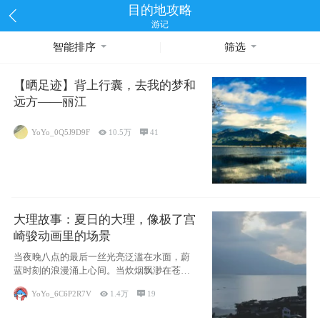
目的地攻略
游记
智能排序
筛选
【晒足迹】背上行囊，去我的梦和
远方——丽江
YoYo_0Q5J9D9F

10.5万

41
大理故事：夏日的大理，像极了宫
崎骏动画里的场景
当夜晚八点的最后一丝光亮泛滥在水面，蔚
蓝时刻的浪漫涌上心间。当炊烟飘渺在苍山
下的田野
YoYo_6C6P2R7V

1.4万

19