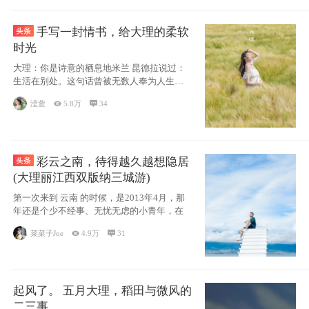
手写一封情书，给大理的柔软
时光
大理：你是诗意的栖息地米兰 昆德拉说过：
生活在别处。这句话曾被无数人奉为人生信
条，并
滢萱

5.8万

34
彩云之南，待得越久越想隐居
(大理丽江西双版纳三城游)
第一次来到 云南 的时候，是2013年4月，那
年还是个少不经事、无忧无虑的小青年，在
菜菜子Joe

4.9万

31
起风了。 五月大理，稻田与微风的
二三事