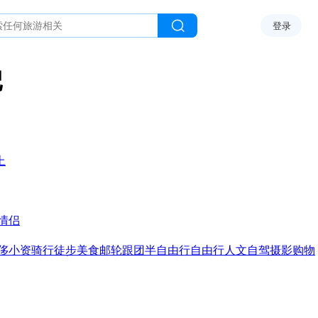
登录
记
上
情侣
侈
小资
骑行
徒步
美食
邮轮
跟团
半自由行
自由行
人文
自驾
摄影
购物