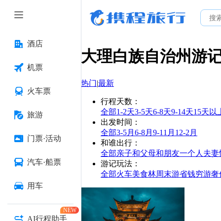
酒店
大理白族自治州
游
机票
热门
|
最新
火车票
行程天数
：
全部
1-2天
3-5天
6-8天
9-14天
15天以
旅游
出发时间
：
全部
3-5月
6-8月
9-11月
12-2月
门票·活动
和谁出行
：
全部
亲子
和父母
和朋友
一个人
夫妻
汽车·船票
游记玩法
：
全部
火车
美食林
周末游
省钱
穷游
奢
用车
NEW
AI行程助手