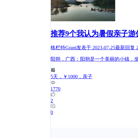
推荐9个我认为暑假亲子游
格栏特Grant
发表于
2023-07-25
最新回复
阳朔，广西：阳朔是一个美丽的小镇，
5
天
，￥1000
，亲子
1770
2
0