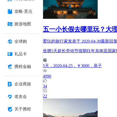
攻略·景点
旅游地图
五一小长假去哪里玩？大理
爱玩的旅行家
发表于
2020-04-30
最新回
全球购
坐拥5天超长劳动节假期往年东南亚国
礼品卡
5
天
，2020-04-25
，￥3000
，亲子
携程金融
4990
企业商旅
34
22
老友会
关于携程