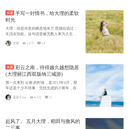
手写一封情书，给大理的柔软
时光
大理：你是诗意的栖息地米兰 昆德拉说过：
生活在别处。这句话曾被无数人奉为人生信
条，并
滢萱

5.8万

34
彩云之南，待得越久越想隐居
(大理丽江西双版纳三城游)
第一次来到 云南 的时候，是2013年4月，那
年还是个少不经事、无忧无虑的小青年，在
菜菜子Joe

4.9万

31
起风了。 五月大理，稻田与微风的
二三事