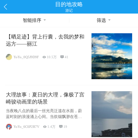
目的地攻略
游记
智能排序
筛选
【晒足迹】背上行囊，去我的梦和
远方——丽江
YoYo_0Q5J9D9F

10.5万

41
大理故事：夏日的大理，像极了宫
崎骏动画里的场景
当夜晚八点的最后一丝光亮泛滥在水面，蔚
蓝时刻的浪漫涌上心间。当炊烟飘渺在苍山
下的田野
YoYo_6C6P2R7V

1.4万

19