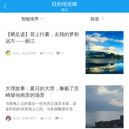
目的地攻略
游记
智能排序
筛选
【晒足迹】背上行囊，去我的梦和
远方——丽江
YoYo_0Q5J9D9F

10.5万

41
大理故事：夏日的大理，像极了宫
崎骏动画里的场景
当夜晚八点的最后一丝光亮泛滥在水面，蔚
蓝时刻的浪漫涌上心间。当炊烟飘渺在苍山
下的田野
YoYo_6C6P2R7V

1.4万

19