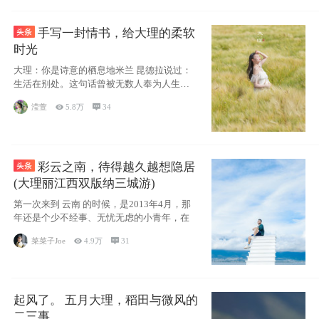
手写一封情书，给大理的柔软
时光
大理：你是诗意的栖息地米兰 昆德拉说过：
生活在别处。这句话曾被无数人奉为人生信
条，并
滢萱

5.8万

34
彩云之南，待得越久越想隐居
(大理丽江西双版纳三城游)
第一次来到 云南 的时候，是2013年4月，那
年还是个少不经事、无忧无虑的小青年，在
菜菜子Joe

4.9万

31
起风了。 五月大理，稻田与微风的
二三事