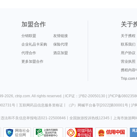
加盟合作
关于
分销联盟
友情链接
关于携程
企业礼品卡采购
保险代理
联系我们
代理合作
酒店加盟
用户协议
更多加盟合作
营业执照
携程内容
Trip.com
99-
2026
,
ctrip.com
. All rights reserved. |
ICP证：沪B2-20050130
|
沪ICP备0802358
02731号
丨
互联网药品信息服务资格证
丨
（沪）网械平台备字[2022]第00001号
|
沪网
违法和不良信息举报电话021-22500846
丨
全国旅游投诉热线12345
丨
上海市旅游网
网络社会
征信网