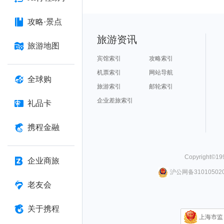
攻略·景点
旅游资讯
旅游地图
宾馆索引
攻略索引
机票索引
网站导航
全球购
旅游索引
邮轮索引
企业差旅索引
礼品卡
携程金融
Copyright©
19
企业商旅
沪公网备310105020
老友会
关于携程
上海市监