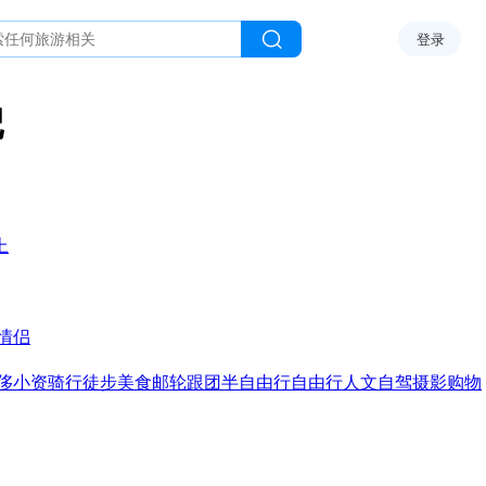
登录
记
上
情侣
侈
小资
骑行
徒步
美食
邮轮
跟团
半自由行
自由行
人文
自驾
摄影
购物