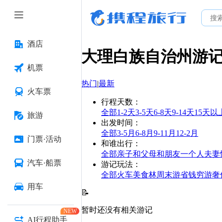
酒店
大理白族自治州
游
机票
热门
|
最新
火车票
行程天数
：
全部
1-2天
3-5天
6-8天
9-14天
15天以
旅游
出发时间
：
全部
3-5月
6-8月
9-11月
12-2月
门票·活动
和谁出行
：
全部
亲子
和父母
和朋友
一个人
夫妻
汽车·船票
游记玩法
：
全部
火车
美食林
周末游
省钱
穷游
奢
用车
📝
暂时还没有相关游记
NEW
AI行程助手