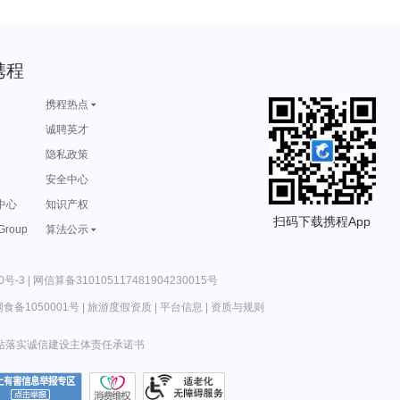
携程
携程热点
诚聘英才
隐私政策
安全中心
中心
知识产权
扫码下载携程App
 Group
算法公示
0号-3
|
网信算备310105117481904230015号
食备1050001号
|
旅游度假资质
|
平台信息
|
资质与规则
站落实诚信建设主体责任承诺书