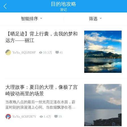
目的地攻略
游记
智能排序
筛选
【晒足迹】背上行囊，去我的梦和
远方——丽江
YoYo_0Q5J9D9F

10.5万

41
大理故事：夏日的大理，像极了宫
崎骏动画里的场景
当夜晚八点的最后一丝光亮泛滥在水面，蔚
蓝时刻的浪漫涌上心间。当炊烟飘渺在苍山
下的田野
YoYo_6C6P2R7V

1.4万

19