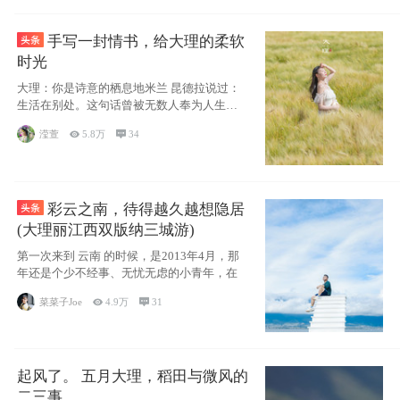
手写一封情书，给大理的柔软
时光
大理：你是诗意的栖息地米兰 昆德拉说过：
生活在别处。这句话曾被无数人奉为人生信
条，并
滢萱

5.8万

34
彩云之南，待得越久越想隐居
(大理丽江西双版纳三城游)
第一次来到 云南 的时候，是2013年4月，那
年还是个少不经事、无忧无虑的小青年，在
菜菜子Joe

4.9万

31
起风了。 五月大理，稻田与微风的
二三事