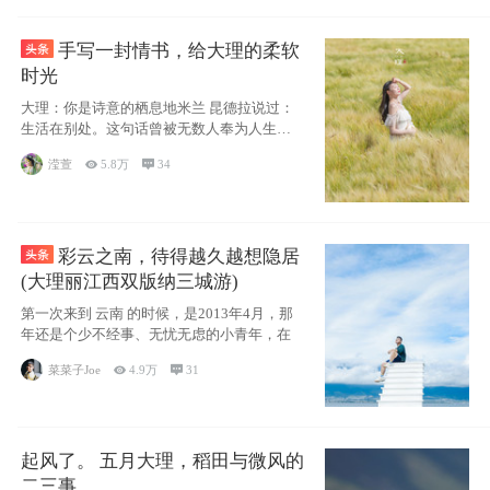
手写一封情书，给大理的柔软
时光
大理：你是诗意的栖息地米兰 昆德拉说过：
生活在别处。这句话曾被无数人奉为人生信
条，并
滢萱

5.8万

34
彩云之南，待得越久越想隐居
(大理丽江西双版纳三城游)
第一次来到 云南 的时候，是2013年4月，那
年还是个少不经事、无忧无虑的小青年，在
菜菜子Joe

4.9万

31
起风了。 五月大理，稻田与微风的
二三事