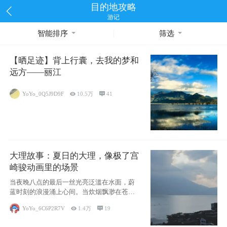
目的地攻略
游记
智能排序
筛选
【晒足迹】背上行囊，去我的梦和
远方——丽江
YoYo_0Q5J9D9F

10.5万

41
大理故事：夏日的大理，像极了宫
崎骏动画里的场景
当夜晚八点的最后一丝光亮泛滥在水面，蔚
蓝时刻的浪漫涌上心间。当炊烟飘渺在苍山
下的田野
YoYo_6C6P2R7V

1.4万

19