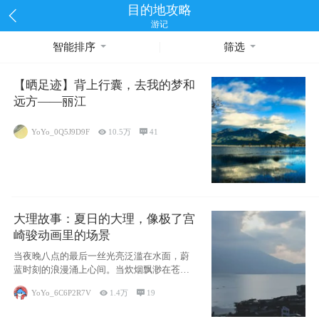
目的地攻略
游记
智能排序
筛选
【晒足迹】背上行囊，去我的梦和
远方——丽江
YoYo_0Q5J9D9F

10.5万

41
大理故事：夏日的大理，像极了宫
崎骏动画里的场景
当夜晚八点的最后一丝光亮泛滥在水面，蔚
蓝时刻的浪漫涌上心间。当炊烟飘渺在苍山
下的田野
YoYo_6C6P2R7V

1.4万

19