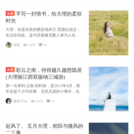
手写一封情书，给大理的柔软
时光
大理：你是诗意的栖息地米兰 昆德拉说过：
生活在别处。这句话曾被无数人奉为人生信
条，并
滢萱

5.8万

34
彩云之南，待得越久越想隐居
(大理丽江西双版纳三城游)
第一次来到 云南 的时候，是2013年4月，那
年还是个少不经事、无忧无虑的小青年，在
菜菜子Joe

4.9万

31
起风了。 五月大理，稻田与微风的
二三事