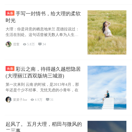
手写一封情书，给大理的柔软
时光
大理：你是诗意的栖息地米兰 昆德拉说过：
生活在别处。这句话曾被无数人奉为人生信
条，并
滢萱

5.8万

34
彩云之南，待得越久越想隐居
(大理丽江西双版纳三城游)
第一次来到 云南 的时候，是2013年4月，那
年还是个少不经事、无忧无虑的小青年，在
菜菜子Joe

4.9万

31
起风了。 五月大理，稻田与微风的
二三事