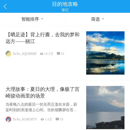
目的地攻略
游记
智能排序
筛选
【晒足迹】背上行囊，去我的梦和
远方——丽江
YoYo_0Q5J9D9F

10.5万

41
大理故事：夏日的大理，像极了宫
崎骏动画里的场景
当夜晚八点的最后一丝光亮泛滥在水面，蔚
蓝时刻的浪漫涌上心间。当炊烟飘渺在苍山
下的田野
YoYo_6C6P2R7V

1.4万

19