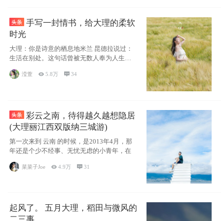
手写一封情书，给大理的柔软
时光
大理：你是诗意的栖息地米兰 昆德拉说过：
生活在别处。这句话曾被无数人奉为人生信
条，并
滢萱

5.8万

34
彩云之南，待得越久越想隐居
(大理丽江西双版纳三城游)
第一次来到 云南 的时候，是2013年4月，那
年还是个少不经事、无忧无虑的小青年，在
菜菜子Joe

4.9万

31
起风了。 五月大理，稻田与微风的
二三事