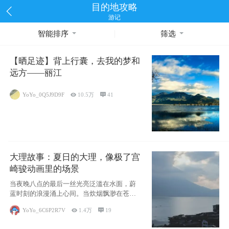
目的地攻略
游记
智能排序
筛选
【晒足迹】背上行囊，去我的梦和
远方——丽江
YoYo_0Q5J9D9F

10.5万

41
大理故事：夏日的大理，像极了宫
崎骏动画里的场景
当夜晚八点的最后一丝光亮泛滥在水面，蔚
蓝时刻的浪漫涌上心间。当炊烟飘渺在苍山
下的田野
YoYo_6C6P2R7V

1.4万

19