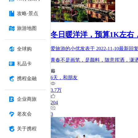
攻略·景点
旅游地图
冬日暖洋洋，预算1K左右
爱旅游的小优
发表于
2022-11-10
最新回
全球购
青春不是画笔，是颜料，随意挥洒，潇
礼品卡
6
天
，和朋友
携程金融
3.7万
企业商旅
204
老友会
3
关于携程