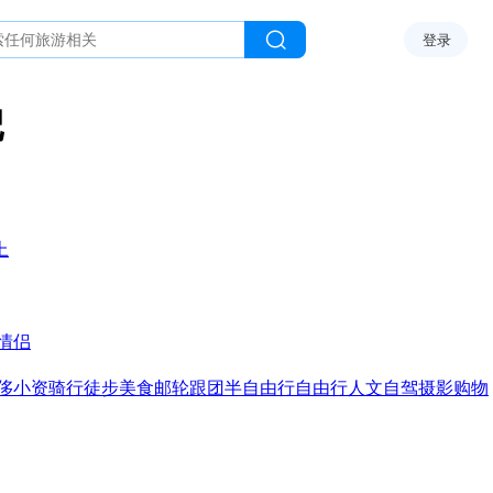
登录
记
上
情侣
侈
小资
骑行
徒步
美食
邮轮
跟团
半自由行
自由行
人文
自驾
摄影
购物