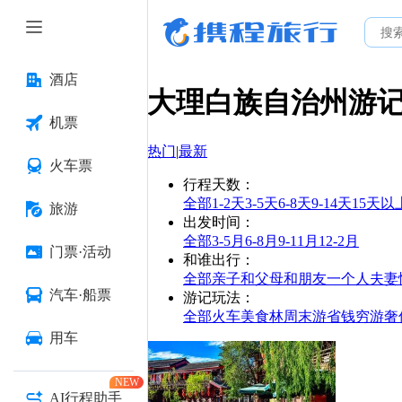
酒店
大理白族自治州
游
机票
热门
|
最新
火车票
行程天数
：
全部
1-2天
3-5天
6-8天
9-14天
15天以
旅游
出发时间
：
全部
3-5月
6-8月
9-11月
12-2月
门票·活动
和谁出行
：
全部
亲子
和父母
和朋友
一个人
夫妻
汽车·船票
游记玩法
：
全部
火车
美食林
周末游
省钱
穷游
奢
用车
NEW
AI行程助手