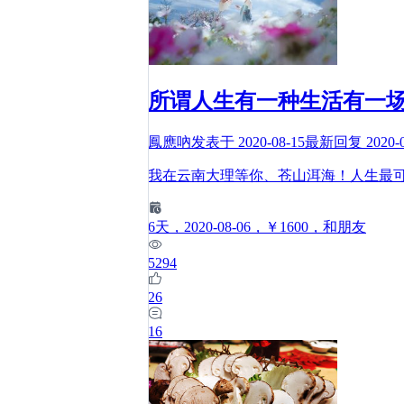
所谓人生有一种生活有一
鳳應吶
发表于
2020-08-15
最新回复
2020-
我在云南大理等你、苍山洱海！人生最
6
天
，2020-08-06
，￥1600
，和朋友
5294
26
16