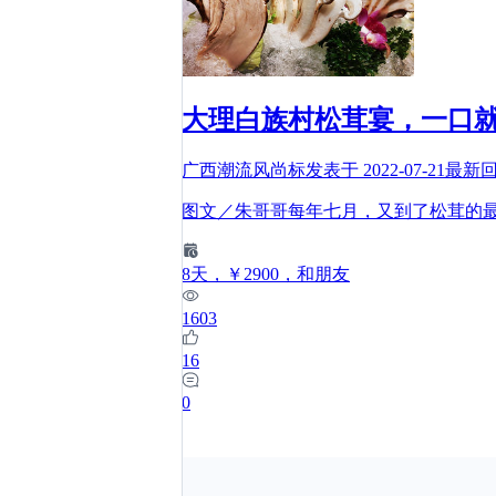
大理白族村松茸宴，一口
广西潮流风尚标
发表于
2022-07-21
最新
图文／朱哥哥每年七月，又到了松茸的
8
天
，￥2900
，和朋友
1603
16
0