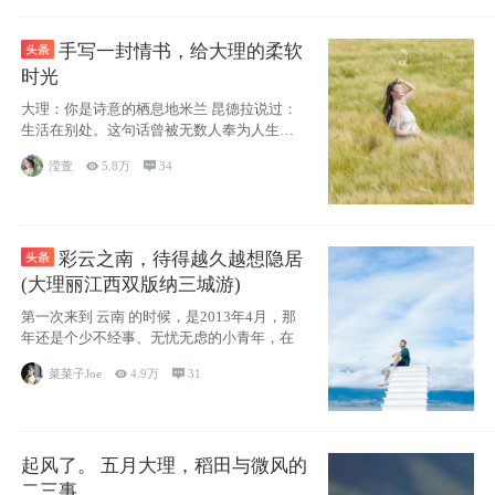
手写一封情书，给大理的柔软
时光
大理：你是诗意的栖息地米兰 昆德拉说过：
生活在别处。这句话曾被无数人奉为人生信
条，并
滢萱

5.8万

34
彩云之南，待得越久越想隐居
(大理丽江西双版纳三城游)
第一次来到 云南 的时候，是2013年4月，那
年还是个少不经事、无忧无虑的小青年，在
菜菜子Joe

4.9万

31
起风了。 五月大理，稻田与微风的
二三事