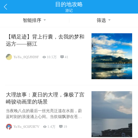
目的地攻略
游记
智能排序
筛选
【晒足迹】背上行囊，去我的梦和
远方——丽江
YoYo_0Q5J9D9F

10.5万

41
大理故事：夏日的大理，像极了宫
崎骏动画里的场景
当夜晚八点的最后一丝光亮泛滥在水面，蔚
蓝时刻的浪漫涌上心间。当炊烟飘渺在苍山
下的田野
YoYo_6C6P2R7V

1.4万

19