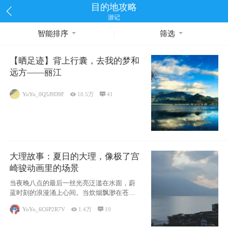
目的地攻略
游记
智能排序
筛选
【晒足迹】背上行囊，去我的梦和
远方——丽江
YoYo_0Q5J9D9F

10.5万

41
大理故事：夏日的大理，像极了宫
崎骏动画里的场景
当夜晚八点的最后一丝光亮泛滥在水面，蔚
蓝时刻的浪漫涌上心间。当炊烟飘渺在苍山
下的田野
YoYo_6C6P2R7V

1.4万

19