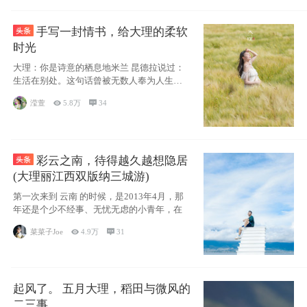
手写一封情书，给大理的柔软
时光
大理：你是诗意的栖息地米兰 昆德拉说过：
生活在别处。这句话曾被无数人奉为人生信
条，并
滢萱

5.8万

34
彩云之南，待得越久越想隐居
(大理丽江西双版纳三城游)
第一次来到 云南 的时候，是2013年4月，那
年还是个少不经事、无忧无虑的小青年，在
菜菜子Joe

4.9万

31
起风了。 五月大理，稻田与微风的
二三事