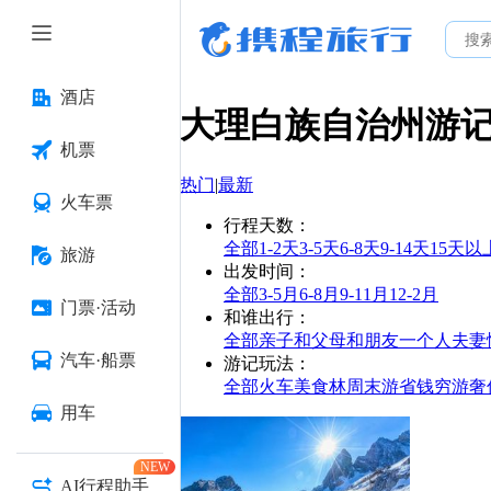
酒店
大理白族自治州
游
机票
热门
|
最新
火车票
行程天数
：
全部
1-2天
3-5天
6-8天
9-14天
15天以
旅游
出发时间
：
全部
3-5月
6-8月
9-11月
12-2月
门票·活动
和谁出行
：
全部
亲子
和父母
和朋友
一个人
夫妻
汽车·船票
游记玩法
：
全部
火车
美食林
周末游
省钱
穷游
奢
用车
NEW
AI行程助手