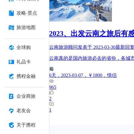
攻略·景点
旅游地图
2023、出发云南之旅后有
云南旅游顾问
发表于
2023-03-30
最新回
全球购
云南真的是国内旅游必去的省份，各城
礼品卡
6
天
，2023-03-07
，￥1800
，情侣
携程金融
965
企业商旅
2
1
老友会
关于携程