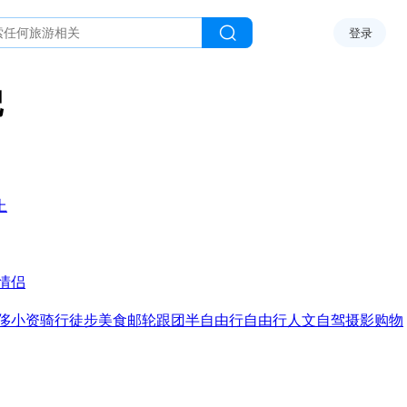
登录
记
上
情侣
侈
小资
骑行
徒步
美食
邮轮
跟团
半自由行
自由行
人文
自驾
摄影
购物