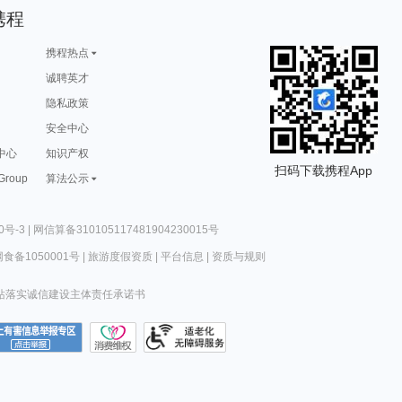
携程
携程热点
诚聘英才
隐私政策
安全中心
中心
知识产权
扫码下载携程App
 Group
算法公示
0号-3
|
网信算备310105117481904230015号
食备1050001号
|
旅游度假资质
|
平台信息
|
资质与规则
站落实诚信建设主体责任承诺书