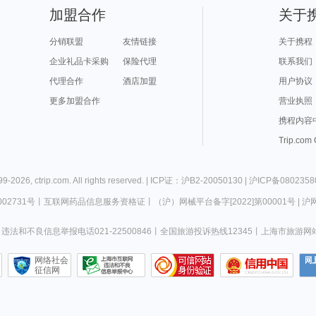
加盟合作
关于
分销联盟
友情链接
关于携程
企业礼品卡采购
保险代理
联系我们
代理合作
酒店加盟
用户协议
更多加盟合作
营业执照
携程内容
Trip.com
99-
2026
,
ctrip.com
. All rights reserved. |
ICP证：沪B2-20050130
|
沪ICP备0802358
02731号
丨
互联网药品信息服务资格证
丨
（沪）网械平台备字[2022]第00001号
|
沪网
违法和不良信息举报电话021-22500846
丨
全国旅游投诉热线12345
丨
上海市旅游网
网络社会
征信网