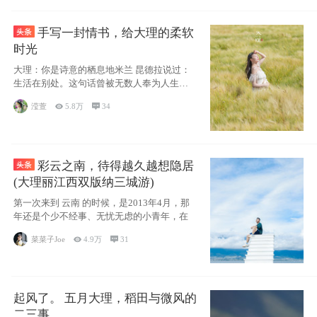
手写一封情书，给大理的柔软
时光
大理：你是诗意的栖息地米兰 昆德拉说过：
生活在别处。这句话曾被无数人奉为人生信
条，并
滢萱

5.8万

34
彩云之南，待得越久越想隐居
(大理丽江西双版纳三城游)
第一次来到 云南 的时候，是2013年4月，那
年还是个少不经事、无忧无虑的小青年，在
菜菜子Joe

4.9万

31
起风了。 五月大理，稻田与微风的
二三事