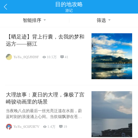
目的地攻略
游记
智能排序
筛选
【晒足迹】背上行囊，去我的梦和
远方——丽江
YoYo_0Q5J9D9F

10.5万

41
大理故事：夏日的大理，像极了宫
崎骏动画里的场景
当夜晚八点的最后一丝光亮泛滥在水面，蔚
蓝时刻的浪漫涌上心间。当炊烟飘渺在苍山
下的田野
YoYo_6C6P2R7V

1.4万

19