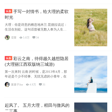
手写一封情书，给大理的柔软
时光
大理：你是诗意的栖息地米兰 昆德拉说过：
生活在别处。这句话曾被无数人奉为人生信
条，并
滢萱

5.8万

34
彩云之南，待得越久越想隐居
(大理丽江西双版纳三城游)
第一次来到 云南 的时候，是2013年4月，那
年还是个少不经事、无忧无虑的小青年，在
菜菜子Joe

4.9万

31
起风了。 五月大理，稻田与微风的
二三事