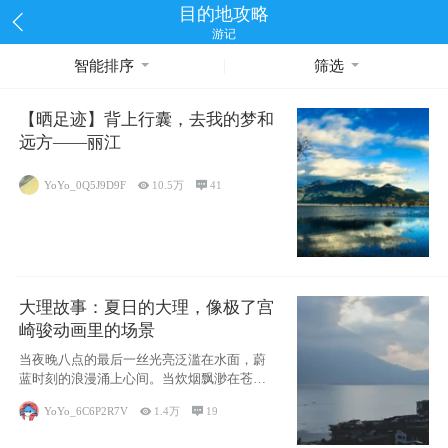
目的地攻略
游记
智能排序
筛选
【晒足迹】背上行囊，去我的梦和
远方——丽江
YoYo_0Q5J9D9F

10.5万

41
大理故事：夏日的大理，像极了宫
崎骏动画里的场景
当夜晚八点的最后一丝光亮泛滥在水面，蔚
蓝时刻的浪漫涌上心间。当炊烟飘渺在苍山
下的田野
YoYo_6C6P2R7V

1.4万

19