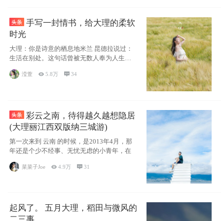
手写一封情书，给大理的柔软
时光
大理：你是诗意的栖息地米兰 昆德拉说过：
生活在别处。这句话曾被无数人奉为人生信
条，并
滢萱

5.8万

34
彩云之南，待得越久越想隐居
(大理丽江西双版纳三城游)
第一次来到 云南 的时候，是2013年4月，那
年还是个少不经事、无忧无虑的小青年，在
菜菜子Joe

4.9万

31
起风了。 五月大理，稻田与微风的
二三事