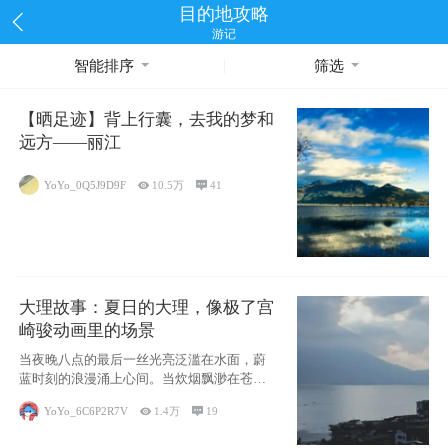
目的地攻略
游记
智能排序
筛选
【晒足迹】背上行囊，去我的梦和
远方——丽江
YoYo_0Q5J9D9F

10.5万

41
大理故事：夏日的大理，像极了宫
崎骏动画里的场景
当夜晚八点的最后一丝光亮泛滥在水面，蔚
蓝时刻的浪漫涌上心间。当炊烟飘渺在苍山
下的田野
YoYo_6C6P2R7V

1.4万

19