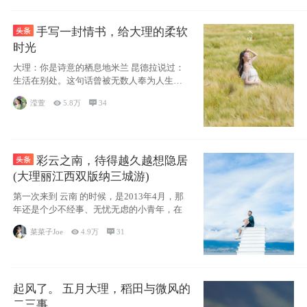
手写一封情书，给大理的柔软
时光
大理：你是诗意的栖息地米兰 昆德拉说过：
生活在别处。这句话曾被无数人奉为人生信
条，并
滢萱

5.8万

34
彩云之南，待得越久越想隐居
(大理丽江西双版纳三城游)
第一次来到 云南 的时候，是2013年4月，那
年还是个少不经事、无忧无虑的小青年，在
菜菜子Joe

4.9万

31
起风了。 五月大理，稻田与微风的
二三事