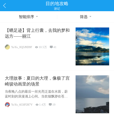
目的地攻略
游记
智能排序
筛选
【晒足迹】背上行囊，去我的梦和
远方——丽江
YoYo_0Q5J9D9F

10.5万

41
大理故事：夏日的大理，像极了宫
崎骏动画里的场景
当夜晚八点的最后一丝光亮泛滥在水面，蔚
蓝时刻的浪漫涌上心间。当炊烟飘渺在苍山
下的田野
YoYo_6C6P2R7V

1.4万

19