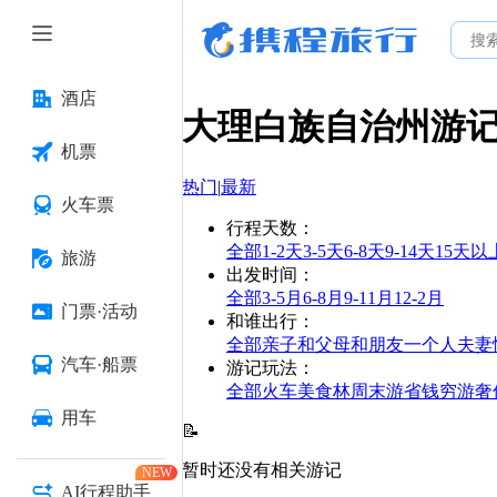
酒店
大理白族自治州
游
机票
热门
|
最新
火车票
行程天数
：
全部
1-2天
3-5天
6-8天
9-14天
15天以
旅游
出发时间
：
全部
3-5月
6-8月
9-11月
12-2月
门票·活动
和谁出行
：
全部
亲子
和父母
和朋友
一个人
夫妻
汽车·船票
游记玩法
：
全部
火车
美食林
周末游
省钱
穷游
奢
用车
📝
暂时还没有相关游记
NEW
AI行程助手