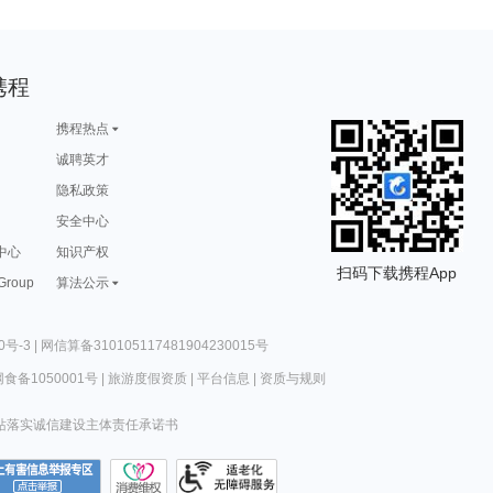
携程
携程热点
诚聘英才
隐私政策
安全中心
中心
知识产权
扫码下载携程App
 Group
算法公示
0号-3
|
网信算备310105117481904230015号
食备1050001号
|
旅游度假资质
|
平台信息
|
资质与规则
站落实诚信建设主体责任承诺书