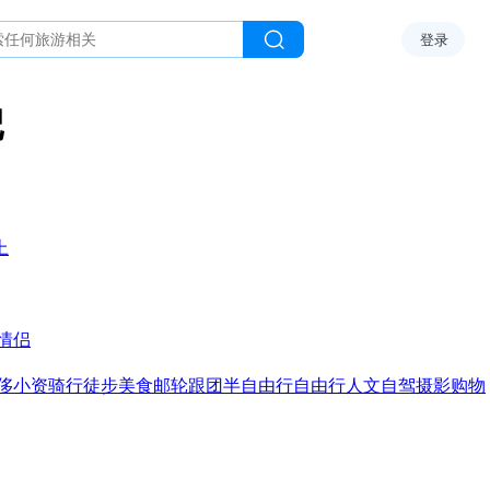
登录
记
上
情侣
侈
小资
骑行
徒步
美食
邮轮
跟团
半自由行
自由行
人文
自驾
摄影
购物