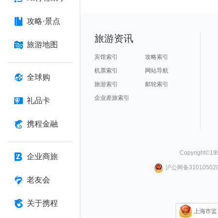
攻略·景点
旅游资讯
旅游地图
宾馆索引
攻略索引
机票索引
网站导航
全球购
旅游索引
邮轮索引
企业差旅索引
礼品卡
携程金融
Copyright©
19
企业商旅
沪公网备310105020
老友会
关于携程
上海市监