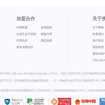
加盟合作
关于
分销联盟
友情链接
关于携程
企业礼品卡采购
保险代理
联系我们
代理合作
酒店加盟
用户协议
更多加盟合作
营业执照
携程内容
Trip.com
99-
2026
,
ctrip.com
. All rights reserved. |
ICP证：沪B2-20050130
|
沪ICP备0802358
02731号
丨
互联网药品信息服务资格证
丨
（沪）网械平台备字[2022]第00001号
|
沪网
违法和不良信息举报电话021-22500846
丨
全国旅游投诉热线12345
丨
上海市旅游网
网络社会
征信网