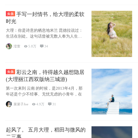
手写一封情书，给大理的柔软
时光
大理：你是诗意的栖息地米兰 昆德拉说过：
生活在别处。这句话曾被无数人奉为人生信
条，并
滢萱

5.8万

34
彩云之南，待得越久越想隐居
(大理丽江西双版纳三城游)
第一次来到 云南 的时候，是2013年4月，那
年还是个少不经事、无忧无虑的小青年，在
菜菜子Joe

4.9万

31
起风了。 五月大理，稻田与微风的
二三事