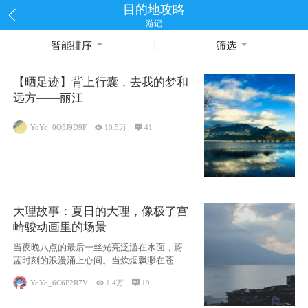
目的地攻略
游记
智能排序
筛选
【晒足迹】背上行囊，去我的梦和
远方——丽江
YoYo_0Q5J9D9F

10.5万

41
大理故事：夏日的大理，像极了宫
崎骏动画里的场景
当夜晚八点的最后一丝光亮泛滥在水面，蔚
蓝时刻的浪漫涌上心间。当炊烟飘渺在苍山
下的田野
YoYo_6C6P2R7V

1.4万

19