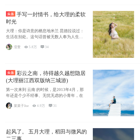
手写一封情书，给大理的柔软
时光
大理：你是诗意的栖息地米兰 昆德拉说过：
生活在别处。这句话曾被无数人奉为人生信
条，并
滢萱

5.8万

34
彩云之南，待得越久越想隐居
(大理丽江西双版纳三城游)
第一次来到 云南 的时候，是2013年4月，那
年还是个少不经事、无忧无虑的小青年，在
菜菜子Joe

4.9万

31
起风了。 五月大理，稻田与微风的
二三事