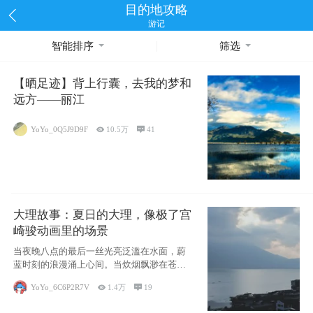
目的地攻略
游记
智能排序
筛选
【晒足迹】背上行囊，去我的梦和
远方——丽江
YoYo_0Q5J9D9F

10.5万

41
大理故事：夏日的大理，像极了宫
崎骏动画里的场景
当夜晚八点的最后一丝光亮泛滥在水面，蔚
蓝时刻的浪漫涌上心间。当炊烟飘渺在苍山
下的田野
YoYo_6C6P2R7V

1.4万

19