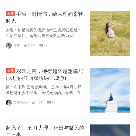
手写一封情书，给大理的柔软
时光
大理：你是诗意的栖息地米兰 昆德拉说过：
生活在别处。这句话曾被无数人奉为人生信
条，并
滢萱

5.8万

34
彩云之南，待得越久越想隐居
(大理丽江西双版纳三城游)
第一次来到 云南 的时候，是2013年4月，那
年还是个少不经事、无忧无虑的小青年，在
菜菜子Joe

4.9万

31
起风了。 五月大理，稻田与微风的
二三事