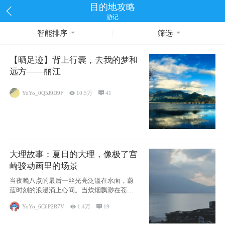
目的地攻略
游记
智能排序
筛选
【晒足迹】背上行囊，去我的梦和
远方——丽江
YoYo_0Q5J9D9F

10.5万

41
大理故事：夏日的大理，像极了宫
崎骏动画里的场景
当夜晚八点的最后一丝光亮泛滥在水面，蔚
蓝时刻的浪漫涌上心间。当炊烟飘渺在苍山
下的田野
YoYo_6C6P2R7V

1.4万

19