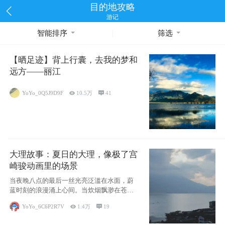
目的地攻略
游记
智能排序
筛选
【晒足迹】背上行囊，去我的梦和
远方——丽江
YoYo_0Q5J9D9F

10.5万

41
大理故事：夏日的大理，像极了宫
崎骏动画里的场景
当夜晚八点的最后一丝光亮泛滥在水面，蔚
蓝时刻的浪漫涌上心间。当炊烟飘渺在苍山
下的田野
YoYo_6C6P2R7V

1.4万

19