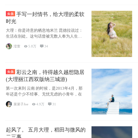
手写一封情书，给大理的柔软
时光
大理：你是诗意的栖息地米兰 昆德拉说过：
生活在别处。这句话曾被无数人奉为人生信
条，并
滢萱

5.8万

34
彩云之南，待得越久越想隐居
(大理丽江西双版纳三城游)
第一次来到 云南 的时候，是2013年4月，那
年还是个少不经事、无忧无虑的小青年，在
菜菜子Joe

4.9万

31
起风了。 五月大理，稻田与微风的
二三事