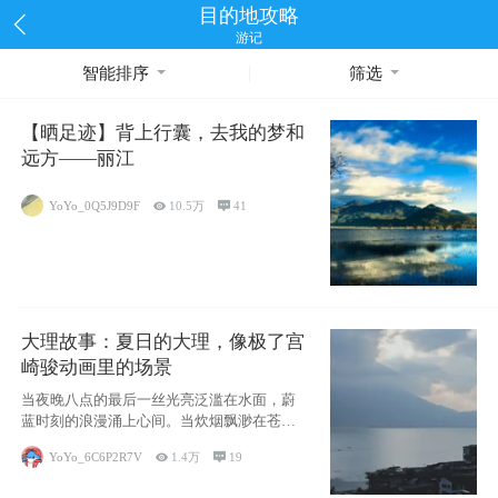
目的地攻略
游记
智能排序
筛选
【晒足迹】背上行囊，去我的梦和
远方——丽江
YoYo_0Q5J9D9F

10.5万

41
大理故事：夏日的大理，像极了宫
崎骏动画里的场景
当夜晚八点的最后一丝光亮泛滥在水面，蔚
蓝时刻的浪漫涌上心间。当炊烟飘渺在苍山
下的田野
YoYo_6C6P2R7V

1.4万

19