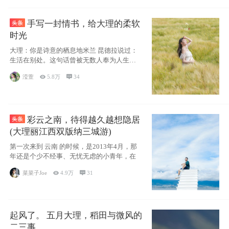
手写一封情书，给大理的柔软
时光
大理：你是诗意的栖息地米兰 昆德拉说过：
生活在别处。这句话曾被无数人奉为人生信
条，并
滢萱

5.8万

34
彩云之南，待得越久越想隐居
(大理丽江西双版纳三城游)
第一次来到 云南 的时候，是2013年4月，那
年还是个少不经事、无忧无虑的小青年，在
菜菜子Joe

4.9万

31
起风了。 五月大理，稻田与微风的
二三事