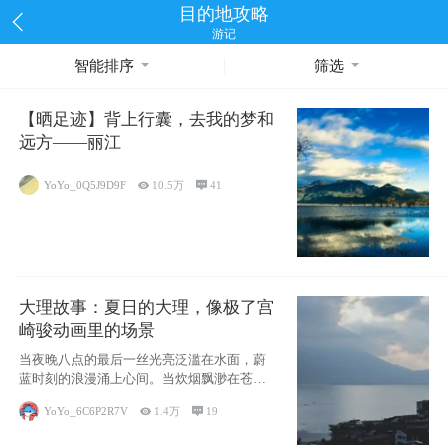
目的地攻略
游记
智能排序
筛选
【晒足迹】背上行囊，去我的梦和
远方——丽江
YoYo_0Q5J9D9F

10.5万

41
大理故事：夏日的大理，像极了宫
崎骏动画里的场景
当夜晚八点的最后一丝光亮泛滥在水面，蔚
蓝时刻的浪漫涌上心间。当炊烟飘渺在苍山
下的田野
YoYo_6C6P2R7V

1.4万

19