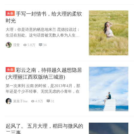
手写一封情书，给大理的柔软
时光
大理：你是诗意的栖息地米兰 昆德拉说过：
生活在别处。这句话曾被无数人奉为人生信
条，并
滢萱

5.8万

34
彩云之南，待得越久越想隐居
(大理丽江西双版纳三城游)
第一次来到 云南 的时候，是2013年4月，那
年还是个少不经事、无忧无虑的小青年，在
菜菜子Joe

4.9万

31
起风了。 五月大理，稻田与微风的
二三事