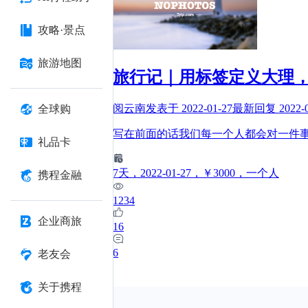
攻略·景点
旅游地图
旅行记｜用标签定义大理
阅云南
发表于
2022-01-27
最新回复
2022-
全球购
写在前面的话我们每一个人都会对一件
礼品卡
7
天
，2022-01-27
，￥3000
，一个人
携程金融
1234
企业商旅
16
6
老友会
关于携程