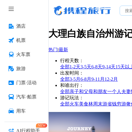
酒店
大理白族自治州
游
机票
热门
|
最新
火车票
行程天数
：
全部
1-2天
3-5天
6-8天
9-14天
15天以
旅游
出发时间
：
全部
3-5月
6-8月
9-11月
12-2月
门票·活动
和谁出行
：
全部
亲子
和父母
和朋友
一个人
夫妻
汽车·船票
游记玩法
：
全部
火车
美食林
周末游
省钱
穷游
奢
用车
NEW
AI行程助手