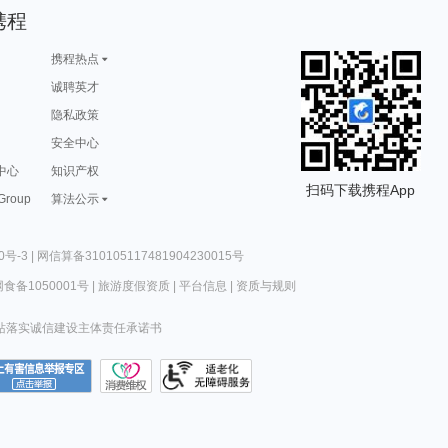
携程
携程热点
诚聘英才
隐私政策
安全中心
中心
知识产权
扫码下载携程App
 Group
算法公示
0号-3
|
网信算备310105117481904230015号
食备1050001号
|
旅游度假资质
|
平台信息
|
资质与规则
站落实诚信建设主体责任承诺书