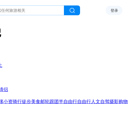
登录
记
上
情侣
侈
小资
骑行
徒步
美食
邮轮
跟团
半自由行
自由行
人文
自驾
摄影
购物