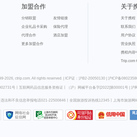
加盟合作
关于
分销联盟
友情链接
关于携程
企业礼品卡采购
保险代理
联系我们
代理合作
酒店加盟
用户协议
更多加盟合作
营业执照
携程内容
Trip.com
99-
2026
,
ctrip.com
. All rights reserved. |
ICP证：沪B2-20050130
|
沪ICP备0802358
02731号
丨
互联网药品信息服务资格证
丨
（沪）网械平台备字[2022]第00001号
|
沪网
违法和不良信息举报电话021-22500846
丨
全国旅游投诉热线12345
丨
上海市旅游网
网络社会
征信网