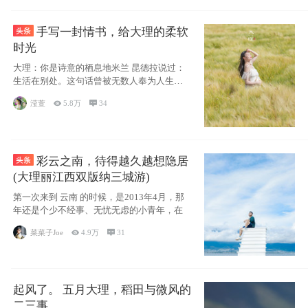
手写一封情书，给大理的柔软
时光
大理：你是诗意的栖息地米兰 昆德拉说过：
生活在别处。这句话曾被无数人奉为人生信
条，并
滢萱

5.8万

34
彩云之南，待得越久越想隐居
(大理丽江西双版纳三城游)
第一次来到 云南 的时候，是2013年4月，那
年还是个少不经事、无忧无虑的小青年，在
菜菜子Joe

4.9万

31
起风了。 五月大理，稻田与微风的
二三事