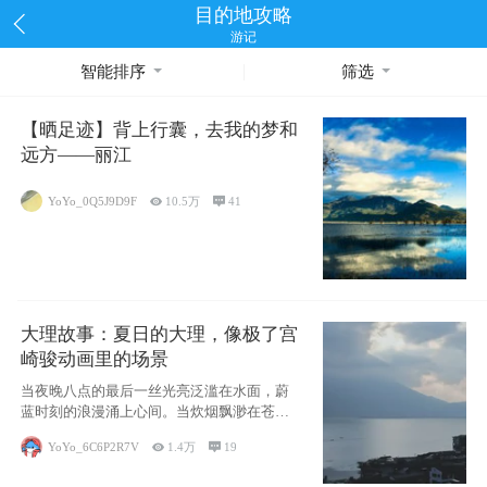
目的地攻略
游记
智能排序
筛选
【晒足迹】背上行囊，去我的梦和
远方——丽江
YoYo_0Q5J9D9F

10.5万

41
大理故事：夏日的大理，像极了宫
崎骏动画里的场景
当夜晚八点的最后一丝光亮泛滥在水面，蔚
蓝时刻的浪漫涌上心间。当炊烟飘渺在苍山
下的田野
YoYo_6C6P2R7V

1.4万

19