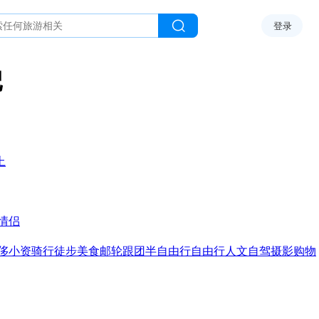
登录
记
上
情侣
侈
小资
骑行
徒步
美食
邮轮
跟团
半自由行
自由行
人文
自驾
摄影
购物