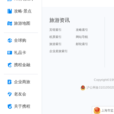
攻略·景点
旅游资讯
旅游地图
宾馆索引
攻略索引
机票索引
网站导航
全球购
旅游索引
邮轮索引
企业差旅索引
礼品卡
携程金融
Copyright©
19
企业商旅
沪公网备310105020
老友会
关于携程
上海市监