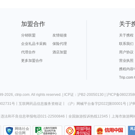
加盟合作
关于
分销联盟
友情链接
关于携程
企业礼品卡采购
保险代理
联系我们
代理合作
酒店加盟
用户协议
更多加盟合作
营业执照
携程内容
Trip.com
99-
2026
,
ctrip.com
. All rights reserved. |
ICP证：沪B2-20050130
|
沪ICP备0802358
02731号
丨
互联网药品信息服务资格证
丨
（沪）网械平台备字[2022]第00001号
|
沪网
违法和不良信息举报电话021-22500846
丨
全国旅游投诉热线12345
丨
上海市旅游网
网络社会
征信网