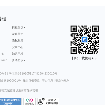
携程
携程热点
诚聘英才
隐私政策
安全中心
中心
知识产权
扫码下载携程App
 Group
算法公示
0号-3
|
网信算备310105117481904230015号
食备1050001号
|
旅游度假资质
|
平台信息
|
资质与规则
站落实诚信建设主体责任承诺书