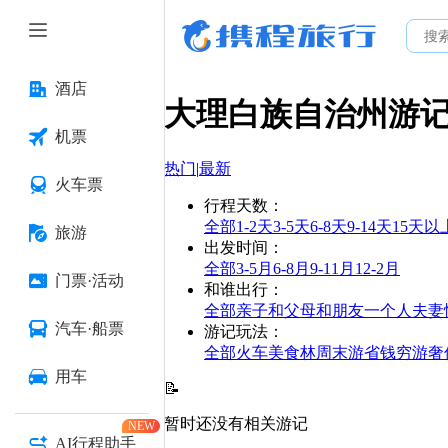
酒店
大理白族自治州
游
机票
热门
|
最新
火车票
行程天数
：
全部
1-2天
3-5天
6-8天
9-14天
15天以
旅游
出发时间
：
全部
3-5月
6-8月
9-11月
12-2月
门票·活动
和谁出行
：
全部
亲子
和父母
和朋友
一个人
夫妻
汽车·船票
游记玩法
：
全部
火车
美食林
周末游
省钱
穷游
奢
用车
📝
暂时还没有相关游记
NEW
AI行程助手