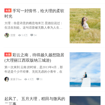
手写一封情书，给大理的柔软
时光
大理：你是诗意的栖息地米兰 昆德拉说过：
生活在别处。这句话曾被无数人奉为人生信
条，并
滢萱

5.8万

34
彩云之南，待得越久越想隐居
(大理丽江西双版纳三城游)
第一次来到 云南 的时候，是2013年4月，那
年还是个少不经事、无忧无虑的小青年，在
菜菜子Joe

4.9万

31
起风了。 五月大理，稻田与微风的
二三事