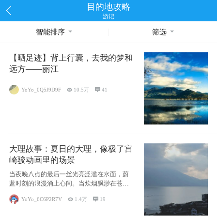
目的地攻略
游记
智能排序
筛选
【晒足迹】背上行囊，去我的梦和
远方——丽江
YoYo_0Q5J9D9F

10.5万

41
大理故事：夏日的大理，像极了宫
崎骏动画里的场景
当夜晚八点的最后一丝光亮泛滥在水面，蔚
蓝时刻的浪漫涌上心间。当炊烟飘渺在苍山
下的田野
YoYo_6C6P2R7V

1.4万

19