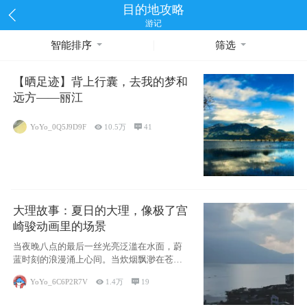
目的地攻略
游记
智能排序
筛选
【晒足迹】背上行囊，去我的梦和
远方——丽江
YoYo_0Q5J9D9F

10.5万

41
大理故事：夏日的大理，像极了宫
崎骏动画里的场景
当夜晚八点的最后一丝光亮泛滥在水面，蔚
蓝时刻的浪漫涌上心间。当炊烟飘渺在苍山
下的田野
YoYo_6C6P2R7V

1.4万

19