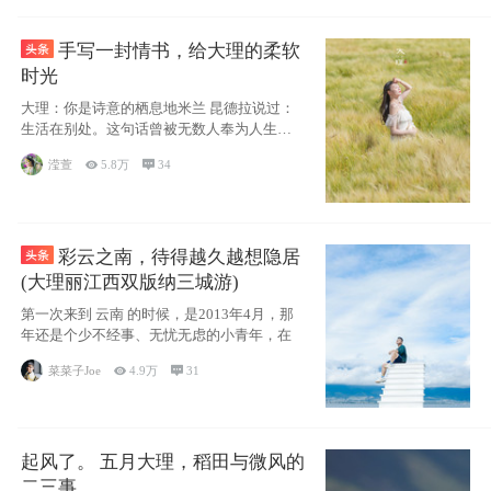
手写一封情书，给大理的柔软
时光
大理：你是诗意的栖息地米兰 昆德拉说过：
生活在别处。这句话曾被无数人奉为人生信
条，并
滢萱

5.8万

34
彩云之南，待得越久越想隐居
(大理丽江西双版纳三城游)
第一次来到 云南 的时候，是2013年4月，那
年还是个少不经事、无忧无虑的小青年，在
菜菜子Joe

4.9万

31
起风了。 五月大理，稻田与微风的
二三事